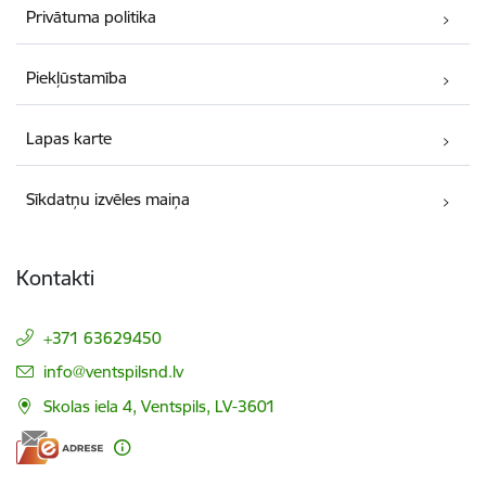
Privātuma politika
Piekļūstamība
Lapas karte
Sīkdatņu izvēles maiņa
Kontakti
+371 63629450
E-pasts:
info@ventspilsnd.lv
Skolas iela 4, Ventspils, LV-3601