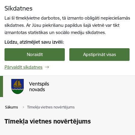
Pāriet uz lapas saturu
Sīkdatnes
Spied
lai meklētu
Enter
Lai šī tīmekļvietne darbotos, tā izmanto obligāti nepieciešamās
sīkdatnes. Ar Jūsu piekrišanu papildus šajā vietnē var tikt
izmantotas statistikas un sociālo mediju sīkdatnes.
Lūdzu, atzīmējiet savu izvēli:
Noraidīt
Apstiprināt visas
Pārvaldīt sīkdatnes
Sākums
Tīmekļa vietnes novērtējums
Tīmekļa vietnes novērtējums