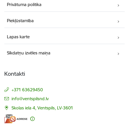
Privātuma politika
Piekļūstamība
Lapas karte
Sīkdatņu izvēles maiņa
Kontakti
+371 63629450
E-pasts:
info@ventspilsnd.lv
Skolas iela 4, Ventspils, LV-3601