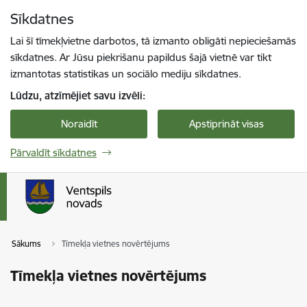
Pāriet uz lapas saturu
Sīkdatnes
Spied
lai meklētu
Enter
Lai šī tīmekļvietne darbotos, tā izmanto obligāti nepieciešamās
sīkdatnes. Ar Jūsu piekrišanu papildus šajā vietnē var tikt
izmantotas statistikas un sociālo mediju sīkdatnes.
Lūdzu, atzīmējiet savu izvēli:
Noraidīt
Apstiprināt visas
Pārvaldīt sīkdatnes
Sākums
Tīmekļa vietnes novērtējums
Tīmekļa vietnes novērtējums