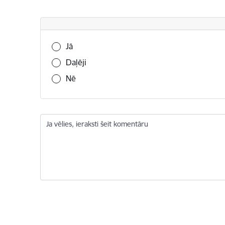
Vai šī informācija bija noderīga?
Jā
Daļēji
Nē
Ja vēlies, ieraksti šeit komentāru