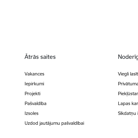
Kājene
Ātrās saites
Noderīg
Vakances
Viegli lasī
Iepirkumi
Privātuma
Projekti
Piekļūsta
Pašvaldība
Lapas kar
Izsoles
Sīkdatņu 
Uzdod jautājumu pašvaldībai