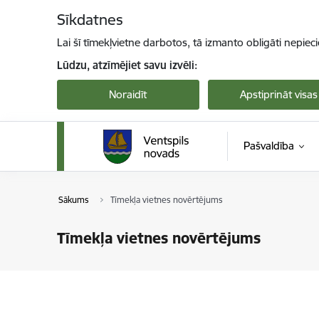
Pāriet uz lapas saturu
Sīkdatnes
Lai šī tīmekļvietne darbotos, tā izmanto obligāti nepiec
Lūdzu, atzīmējiet savu izvēli:
Noraidīt
Apstiprināt visas
Pašvaldība
Sākums
Tīmekļa vietnes novērtējums
Tīmekļa vietnes novērtējums