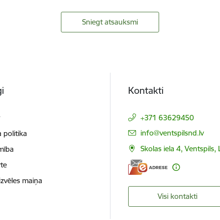
Sniegt atsauksmi
i
Kontakti
t
+371 63629450
E-pasts:
info@ventspilsnd.lv
 politika
Skolas iela 4, Ventspils
mība
te
izvēles maiņa
Visi kontakti