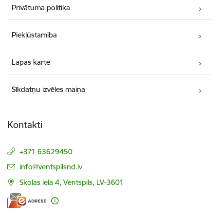
Privātuma politika
Piekļūstamība
Lapas karte
Sīkdatņu izvēles maiņa
Kontakti
+371 63629450
E-pasts:
info@ventspilsnd.lv
Skolas iela 4, Ventspils, LV-3601