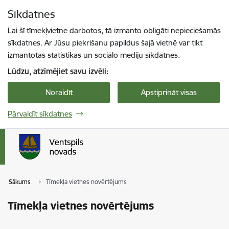
Pāriet uz lapas saturu
Sīkdatnes
Spied
lai meklētu
Enter
Lai šī tīmekļvietne darbotos, tā izmanto obligāti nepieciešamās
sīkdatnes. Ar Jūsu piekrišanu papildus šajā vietnē var tikt
izmantotas statistikas un sociālo mediju sīkdatnes.
Lūdzu, atzīmējiet savu izvēli:
Noraidīt
Apstiprināt visas
Pārvaldīt sīkdatnes
Sākums
Tīmekļa vietnes novērtējums
Tīmekļa vietnes novērtējums