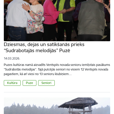
Dziesmas, dejas un satikšanās prieks
“Sudrabotajās melodijās” Puzē
14.03.2026.
Puzes kultūras namā aizvadīts Ventspils novada senioru iemīļotais pasākums
“Sudrabotās melodijas”. Tajā pulcējās seniori no visiem 12 Ventspils novada
pagastiem, kā arī viesi no 13 senioru klubiņiem…
Kultūra
Puze
Seniori