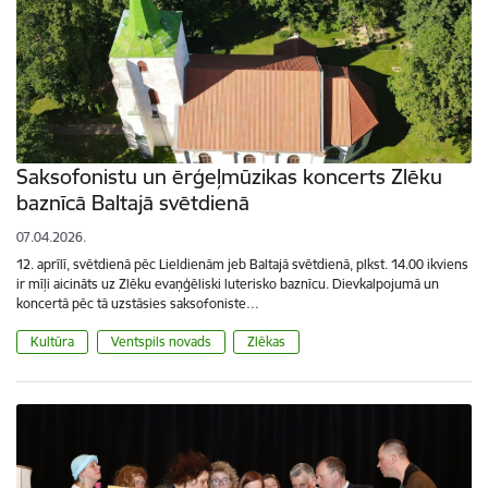
Saksofonistu un ērģeļmūzikas koncerts Zlēku
baznīcā Baltajā svētdienā
07.04.2026.
12. aprīlī, svētdienā pēc Lieldienām jeb Baltajā svētdienā, plkst. 14.00 ikviens
ir mīļi aicināts uz Zlēku evaņģēliski luterisko baznīcu. Dievkalpojumā un
koncertā pēc tā uzstāsies saksofoniste…
Kultūra
Ventspils novads
Zlēkas