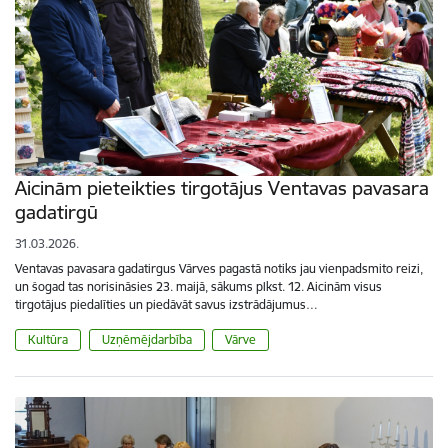
Aicinām pieteikties tirgotājus Ventavas pavasara
gadatirgū
31.03.2026.
Ventavas pavasara gadatirgus Vārves pagastā notiks jau vienpadsmito reizi,
un šogad tas norisināsies 23. maijā, sākums plkst. 12. Aicinām visus
tirgotājus piedalīties un piedāvāt savus izstrādājumus…
Kultūra
Uzņēmējdarbība
Vārve