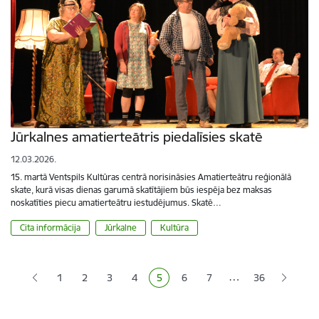
Jūrkalnes amatierteātris piedalīsies skatē
12.03.2026.
15. martā Ventspils Kultūras centrā norisināsies Amatierteātru reģionālā
skate, kurā visas dienas garumā skatītājiem būs iespēja bez maksas
noskatīties piecu amatierteātru iestudējumus. Skatē…
Cita informācija
Jūrkalne
Kultūra
Lapošana
…
1
2
3
4
5
6
7
36
Lapa
Lapa
Lapa
Pašreizējā lapa
Lapa
Lapa