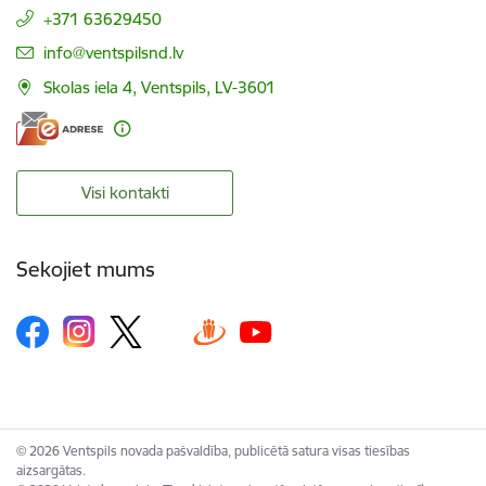
+371 63629450
E-pasts:
info@ventspilsnd.lv
Skolas iela 4, Ventspils, LV-3601
Visi kontakti
Sekojiet mums
© 2026 Ventspils novada pašvaldība, publicētā satura visas tiesības
aizsargātas.