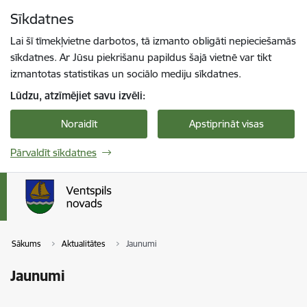
Pāriet uz lapas saturu
Sīkdatnes
Spied
lai meklētu
Enter
Lai šī tīmekļvietne darbotos, tā izmanto obligāti nepieciešamās
sīkdatnes. Ar Jūsu piekrišanu papildus šajā vietnē var tikt
izmantotas statistikas un sociālo mediju sīkdatnes.
Lūdzu, atzīmējiet savu izvēli:
Noraidīt
Apstiprināt visas
Pārvaldīt sīkdatnes
Sākums
Aktualitātes
Jaunumi
Jaunumi