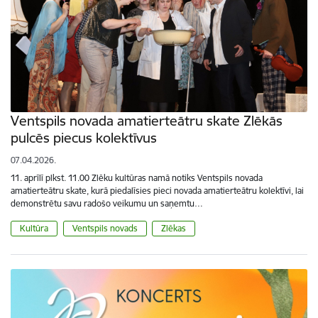
Ventspils novada amatierteātru skate Zlēkās
pulcēs piecus kolektīvus
07.04.2026.
11. aprīlī plkst. 11.00 Zlēku kultūras namā notiks Ventspils novada
amatierteātru skate, kurā piedalīsies pieci novada amatierteātru kolektīvi, lai
demonstrētu savu radošo veikumu un saņemtu…
Kultūra
Ventspils novads
Zlēkas