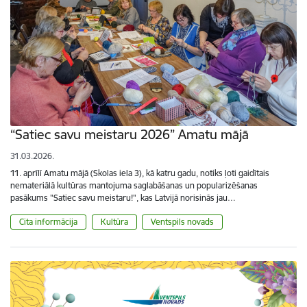
“Satiec savu meistaru 2026” Amatu mājā
31.03.2026.
11. aprīlī Amatu mājā (Skolas iela 3), kā katru gadu, notiks ļoti gaidītais
nemateriālā kultūras mantojuma saglabāšanas un popularizēšanas
pasākums "Satiec savu meistaru!", kas Latvijā norisinās jau…
Cita informācija
Kultūra
Ventspils novads