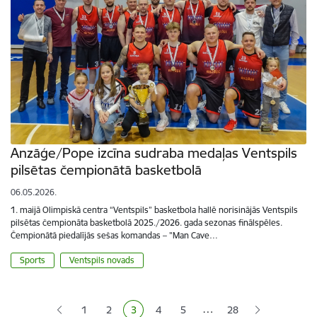
Anzāģe/Pope izcīna sudraba medaļas Ventspils
pilsētas čempionātā basketbolā
06.05.2026.
1. maijā Olimpiskā centra “Ventspils” basketbola hallē norisinājās Ventspils
pilsētas čempionāta basketbolā 2025./2026. gada sezonas finālspēles.
Čempionātā piedalījās sešas komandas – "Man Cave…
Sports
Ventspils novads
Lapošana
…
1
2
3
4
5
28
Lapa
Lapa
Pašreizējā lapa
Lapa
Lapa