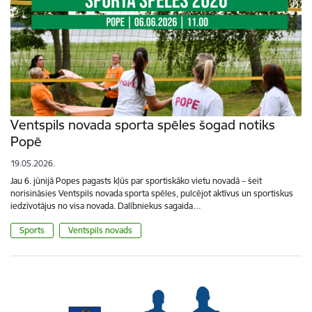
Ventspils novada sporta spēles šogad notiks
Popē
19.05.2026.
Jau 6. jūnijā Popes pagasts kļūs par sportiskāko vietu novadā – šeit
norisināsies Ventspils novada sporta spēles, pulcējot aktīvus un sportiskus
iedzīvotājus no visa novada. Dalībniekus sagaida…
Sports
Ventspils novads