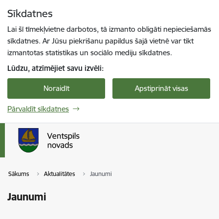
Pāriet uz lapas saturu
Sīkdatnes
Spied
lai meklētu
Enter
Lai šī tīmekļvietne darbotos, tā izmanto obligāti nepieciešamās
sīkdatnes. Ar Jūsu piekrišanu papildus šajā vietnē var tikt
izmantotas statistikas un sociālo mediju sīkdatnes.
Lūdzu, atzīmējiet savu izvēli:
Noraidīt
Apstiprināt visas
Pārvaldīt sīkdatnes
Sākums
Aktualitātes
Jaunumi
Jaunumi