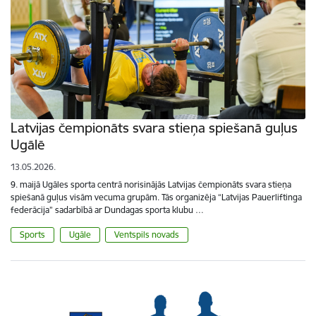
Latvijas čempionāts svara stieņa spiešanā guļus
Ugālē
13.05.2026.
9. maijā Ugāles sporta centrā norisinājās Latvijas čempionāts svara stieņa
spiešanā guļus visām vecuma grupām. Tās organizēja “Latvijas Pauerliftinga
federācija” sadarbībā ar Dundagas sporta klubu …
Sports
Ugāle
Ventspils novads