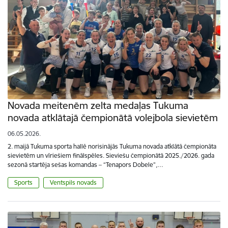
Novada meitenēm zelta medaļas Tukuma
novada atklātajā čempionātā volejbola sievietēm
06.05.2026.
2. maijā Tukuma sporta hallē norisinājās Tukuma novada atklātā čempionāta
sievietēm un vīriešiem finālspēles. Sieviešu čempionātā 2025./2026. gada
sezonā startēja sešas komandas – “Tenapors Dobele”,…
Sports
Ventspils novads