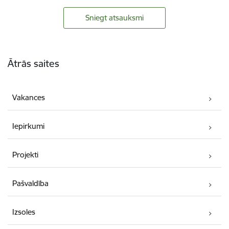
Sniegt atsauksmi
Kājene
Ātrās saites
Vakances
Iepirkumi
Projekti
Pašvaldība
Izsoles