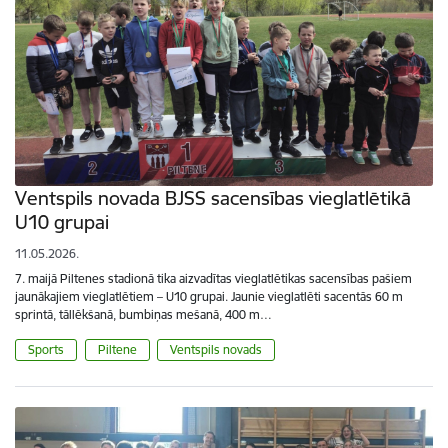
Ventspils novada BJSS sacensības vieglatlētikā
U10 grupai
11.05.2026.
7. maijā Piltenes stadionā tika aizvadītas vieglatlētikas sacensības pašiem
jaunākajiem vieglatlētiem – U10 grupai. Jaunie vieglatlēti sacentās 60 m
sprintā, tāllēkšanā, bumbiņas mešanā, 400 m…
Sports
Piltene
Ventspils novads