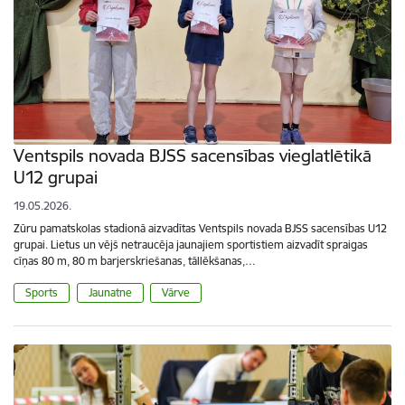
Ventspils novada BJSS sacensības vieglatlētikā
U12 grupai
19.05.2026.
Zūru pamatskolas stadionā aizvadītas Ventspils novada BJSS sacensības U12
grupai. Lietus un vējš netraucēja jaunajiem sportistiem aizvadīt spraigas
cīņas 80 m, 80 m barjerskriešanas, tāllēkšanas,…
Sports
Jaunatne
Vārve