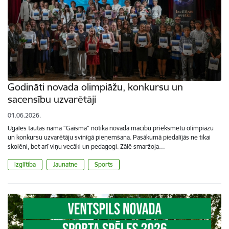
Godināti novada olimpiāžu, konkursu un
sacensību uzvarētāji
01.06.2026.
Ugāles tautas namā “Gaisma” notika novada mācību priekšmetu olimpiāžu
un konkursu uzvarētāju svinīgā pieņemšana. Pasākumā piedalījās ne tikai
skolēni, bet arī viņu vecāki un pedagogi. Zālē smaržoja…
Izglītība
Jaunatne
Sports