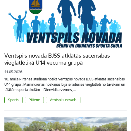
Ventspils novada BJSS atklātās sacensības
vieglatlētikā U14 vecuma grupā
11.05.2026.
10. maijā Piltenes stadionā notika Ventspils novada BJSS atklātās sacensības
U14 grupai. Māmiņdienas noskaņās bija ieradušies vieglatlēti no tuvākām un
tālākām sporta skolām – Dienvidkurzemes,…
Sports
Piltene
Ventspils novads