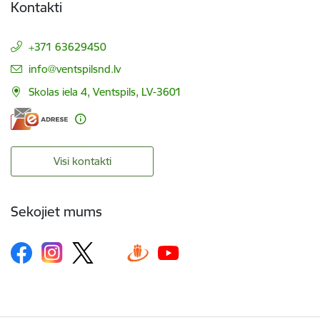
Kontakti
+371 63629450
E-pasts:
info@ventspilsnd.lv
Skolas iela 4, Ventspils, LV-3601
Visi kontakti
Sekojiet mums