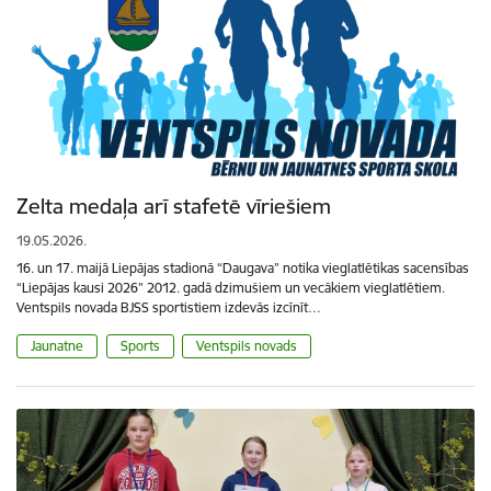
Zelta medaļa arī stafetē vīriešiem
19.05.2026.
16. un 17. maijā Liepājas stadionā “Daugava” notika vieglatlētikas sacensības
“Liepājas kausi 2026” 2012. gadā dzimušiem un vecākiem vieglatlētiem.
Ventspils novada BJSS sportistiem izdevās izcīnīt…
Jaunatne
Sports
Ventspils novads