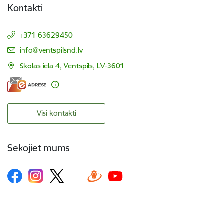
Kontakti
+371 63629450
E-pasts:
info@ventspilsnd.lv
Skolas iela 4, Ventspils, LV-3601
Visi kontakti
Sekojiet mums