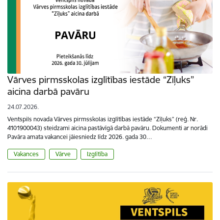
Vārves pirmsskolas izglītības iestāde “Zīļuks”
aicina darbā pavāru
24.07.2026.
Ventspils novada Vārves pirmsskolas izglītības iestāde “Zīļuks” (reģ. Nr.
4101900043) steidzami aicina pastāvīgā darbā pavāru. Dokumenti ar norādi
Pavāra amata vakancei jāiesniedz līdz 2026. gada 30…
Vakances
Vārve
Izglītība