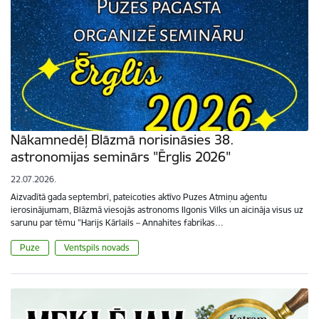
Nākamnedēļ Blāzmā norisināsies 38.
astronomijas seminārs "Ērglis 2026"
22.07.2026.
Aizvadītā gada septembrī, pateicoties aktīvo Puzes Atmiņu aģentu
ierosinājumam, Blāzmā viesojās astronoms Ilgonis Vilks un aicināja visus uz
sarunu par tēmu "Harijs Kārlails – Annahites fabrikas…
Puze
Ventspils novads