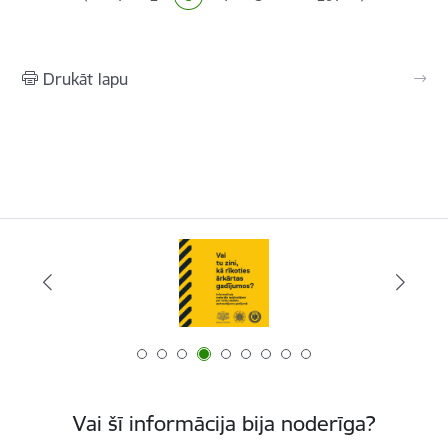
Lapa
Lapa
Pašreizējā lapa
Lapa
Lapa
Drukāt lapu
Vai šī informācija bija noderīga?