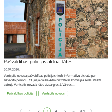
Pašvaldības policijas aktualitātes
20.07.2026.
Ventspils novada pašvaldības policija sniedz informatīvu atskatu par
aizvadīto periodu. 13. jūlijā dalība Administratīvās komisijas sēdē. Veikta
patruļa Ventspils novada kāpu aizsargjoslā. Vārves…
Pašvaldības policija
Ventspils novads
Lapošana
…
1
2
3
4
5
201