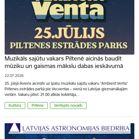
Muzikāls sajūtu vakars Piltenē aicinās baudīt
mūziku un gaismas mākslu dabas ieskāvumā
22.07.2026.
25. jūlijā ikviens aicināts uz īpašu muzikālu sajūtu vakaru “Ambient Venta”
Piltenes estrādes parkā pie Vecventas – vienā no Latvijas gleznainākajām
vietām. Vakaru plkst. 21.00 atklās koklētāja…
Kultūra
Piltene
Ventspils novads