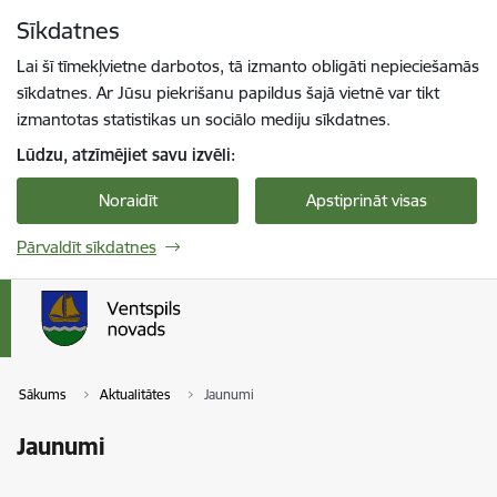
Pāriet uz lapas saturu
Sīkdatnes
Spied
lai meklētu
Enter
Lai šī tīmekļvietne darbotos, tā izmanto obligāti nepieciešamās
sīkdatnes. Ar Jūsu piekrišanu papildus šajā vietnē var tikt
izmantotas statistikas un sociālo mediju sīkdatnes.
Lūdzu, atzīmējiet savu izvēli:
Noraidīt
Apstiprināt visas
Pārvaldīt sīkdatnes
Sākums
Aktualitātes
Jaunumi
Jaunumi