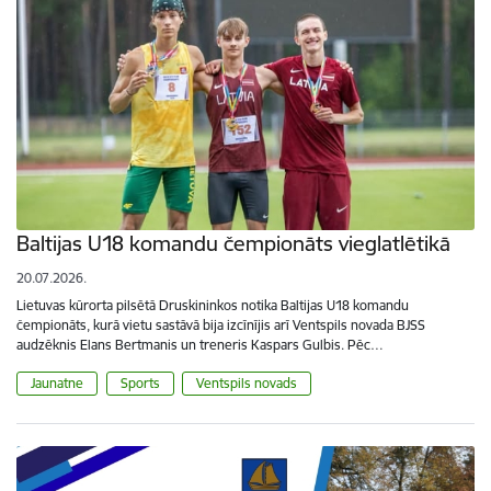
Baltijas U18 komandu čempionāts vieglatlētikā
20.07.2026.
Lietuvas kūrorta pilsētā Druskininkos notika Baltijas U18 komandu
čempionāts, kurā vietu sastāvā bija izcīnījis arī Ventspils novada BJSS
audzēknis Elans Bertmanis un treneris Kaspars Gulbis. Pēc…
Jaunatne
Sports
Ventspils novads