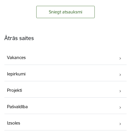
Sniegt atsauksmi
Kājene
Ātrās saites
Vakances
Iepirkumi
Projekti
Pašvaldība
Izsoles