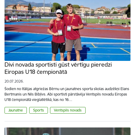
Divi novada sportisti gūst vērtīgu pieredzi
Eiropas U18 čempionātā
20.07.2026.
Šodien no Itālijas atgriežas Bērnu un jaunatnes sporta skolas audzēkņi Elans
Bertmanis un Nils Bibļivs. Abi sportisti pārstāvēja Ventspils novadu Eiropas
U18 čempionātā vieglatlētikā, kas no 16…
Jaunatne
Sports
Ventspils novads