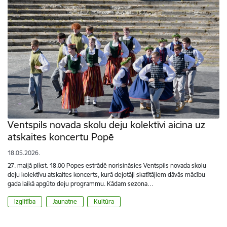
Ventspils novada skolu deju kolektīvi aicina uz
atskaites koncertu Popē
18.05.2026.
27. maijā plkst. 18.00 Popes estrādē norisināsies Ventspils novada skolu
deju kolektīvu atskaites koncerts, kurā dejotāji skatītājiem dāvās mācību
gada laikā apgūto deju programmu. Kādam sezona…
Izglītība
Jaunatne
Kultūra
Lapošana