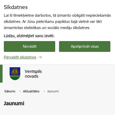
Pāriet uz lapas saturu
Sīkdatnes
Spied
lai meklētu
Enter
Lai šī tīmekļvietne darbotos, tā izmanto obligāti nepieciešamās
sīkdatnes. Ar Jūsu piekrišanu papildus šajā vietnē var tikt
izmantotas statistikas un sociālo mediju sīkdatnes.
Lūdzu, atzīmējiet savu izvēli:
Noraidīt
Apstiprināt visas
Pārvaldīt sīkdatnes
Sākums
Aktualitātes
Jaunumi
Jaunumi