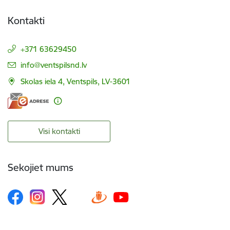
Kontakti
+371 63629450
E-pasts:
info@ventspilsnd.lv
Skolas iela 4, Ventspils, LV-3601
Visi kontakti
Sekojiet mums