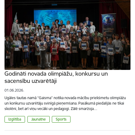
Godināti novada olimpiāžu, konkursu un
sacensību uzvarētāji
01.06.2026.
Ugāles tautas namā “Gaisma” notika novada mācību priekšmetu olimpiāžu
un konkursu uzvarētāju svinīgā pieņemšana. Pasākumā piedalījās ne tikai
skolēni, bet arī viņu vecāki un pedagogi. Zālē smaržoja…
Izglītība
Jaunatne
Sports