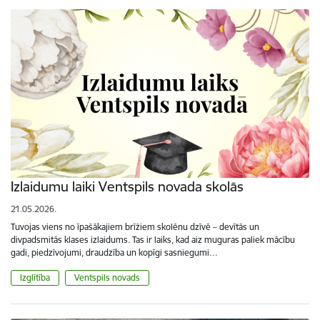
Izlaidumu laiki Ventspils novada skolās
21.05.2026.
Tuvojas viens no īpašākajiem brīžiem skolēnu dzīvē – devītās un
divpadsmitās klases izlaidums. Tas ir laiks, kad aiz muguras paliek mācību
gadi, piedzīvojumi, draudzība un kopīgi sasniegumi…
Izglītība
Ventspils novads