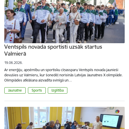
Ventspils novada sportisti uzsāk startus
Valmierā
19.06.2026.
Ar enerģiju, apņēmību un sportisku cīņassparu Ventspils novada jaunieši
devušies uz Valmieru, kur šonedēļ norisinās Latvijas Jaunatnes X olimpiāde.
Olimpiādes atklāšana aizvadīta svinīgā un…
Jaunatne
Sports
Izglītība