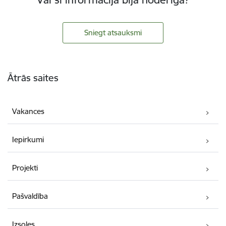
Sniegt atsauksmi
Kājene
Ātrās saites
Vakances
Iepirkumi
Projekti
Pašvaldība
Izsoles