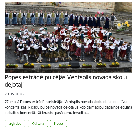
Popes estrādē pulcējās Ventspils novada skolu
dejotāji
28.05.2026.
27. maijā Popes estrādē norisinājās Ventspils novada skolu deju kolektīvu
koncerts, kas ik gadu pulcē novada dejotājus kopīgā mācību gada noslēguma
atskaites koncertā. Kā ierasts, pasākumu ievadīja…
Izglītība
Kultūra
Pope