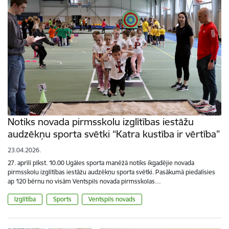
Notiks novada pirmsskolu izglītības iestāžu
audzēkņu sporta svētki “Katra kustība ir vērtība”
23.04.2026.
27. aprīlī plkst. 10.00 Ugāles sporta manēžā notiks ikgadējie novada
pirmsskolu izglītības iestāžu audzēkņu sporta svētki. Pasākumā piedalīsies
ap 120 bērnu no visām Ventspils novada pirmsskolas…
Izglītība
Sports
Ventspils novads