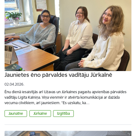
Jaunietes ēno pārvaldes vadītāju Jūrkalnē
02.04.2026.
Ēnu dienā iesaistījās arī Užavas un Jūrkalnes pagastu apvienības pārvaldes
vadītāju Ligita Kalniņa. Viņa vienmēr ir atvērta komunikācijai ar dažāda
vecuma cilvēkiem, arī jauniešiem. “Es uzskatu, ka…
Jaunatne
Jūrkalne
Izglītība