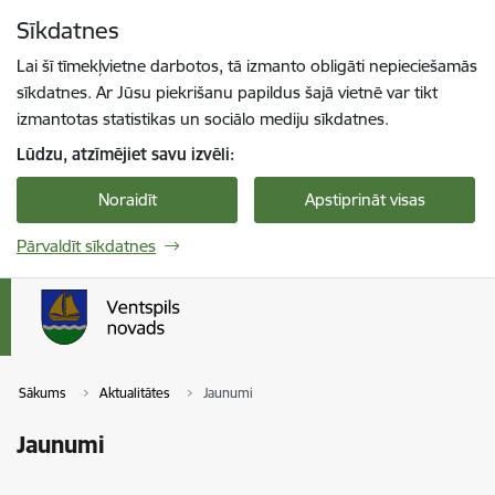
Pāriet uz lapas saturu
Sīkdatnes
Spied
lai meklētu
Enter
Lai šī tīmekļvietne darbotos, tā izmanto obligāti nepieciešamās
sīkdatnes. Ar Jūsu piekrišanu papildus šajā vietnē var tikt
izmantotas statistikas un sociālo mediju sīkdatnes.
Lūdzu, atzīmējiet savu izvēli:
Noraidīt
Apstiprināt visas
Pārvaldīt sīkdatnes
Sākums
Aktualitātes
Jaunumi
Jaunumi