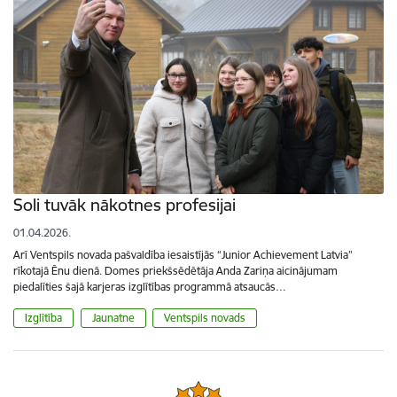
Soli tuvāk nākotnes profesijai
01.04.2026.
Arī Ventspils novada pašvaldība iesaistījās “Junior Achievement Latvia”
rīkotajā Ēnu dienā. Domes priekšsēdētāja Anda Zariņa aicinājumam
piedalīties šajā karjeras izglītības programmā atsaucās…
Izglītība
Jaunatne
Ventspils novads