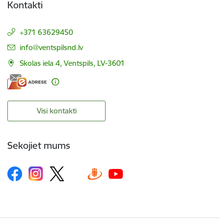
Kontakti
+371 63629450
E-pasts:
info@ventspilsnd.lv
Skolas iela 4, Ventspils, LV-3601
Visi kontakti
Sekojiet mums