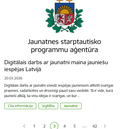
Digitālais darbs ar jaunatni maina jauniešu
iespējas Latvijā
20.03.2026.
Digitālais darbs ar jaunatni sniedz iespējas jauniešiem attīstīt svarīgas
prasmes, sadarboties un drosmīgi paust savu viedokli. Tā ir vide, kurā
jaunieši atklāj, ka viņu idejas ir svarīgas, un kur…
Cita informācija
Izglītība
Jaunatne
Lapošana
…
1
2
3
4
5
42
Lapa
Lapa
Pašreizējā lapa
Lapa
Lapa