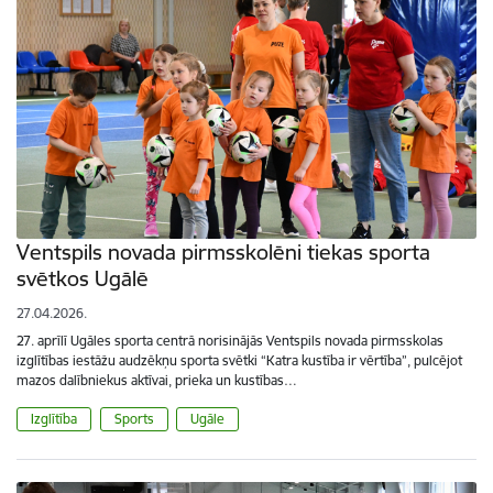
Ventspils novada pirmsskolēni tiekas sporta
svētkos Ugālē
27.04.2026.
27. aprīlī Ugāles sporta centrā norisinājās Ventspils novada pirmsskolas
izglītības iestāžu audzēkņu sporta svētki “Katra kustība ir vērtība”, pulcējot
mazos dalībniekus aktīvai, prieka un kustības…
Izglītība
Sports
Ugāle