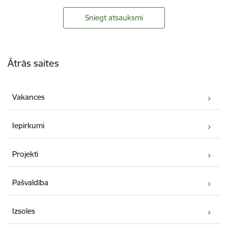
Sniegt atsauksmi
Kājene
Ātrās saites
Vakances
Iepirkumi
Projekti
Pašvaldība
Izsoles