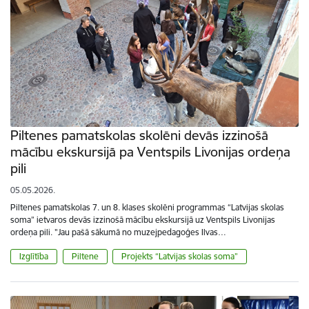
Piltenes pamatskolas skolēni devās izzinošā
mācību ekskursijā pa Ventspils Livonijas ordeņa
pili
05.05.2026.
Piltenes pamatskolas 7. un 8. klases skolēni programmas “Latvijas skolas
soma” ietvaros devās izzinošā mācību ekskursijā uz Ventspils Livonijas
ordeņa pili. "Jau pašā sākumā no muzejpedagoģes Ilvas…
Izglītība
Piltene
Projekts “Latvijas skolas soma”