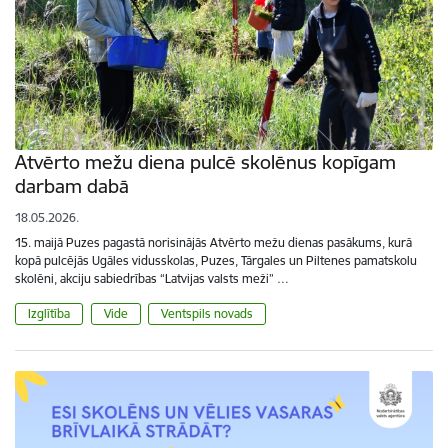
Atvērto mežu diena pulcē skolēnus kopīgam
darbam dabā
18.05.2026.
15. maijā Puzes pagastā norisinājās Atvērto mežu dienas pasākums, kurā
kopā pulcējās Ugāles vidusskolas, Puzes, Tārgales un Piltenes pamatskolu
skolēni, akciju sabiedrības “Latvijas valsts meži” …
Izglītība
Vide
Ventspils novads