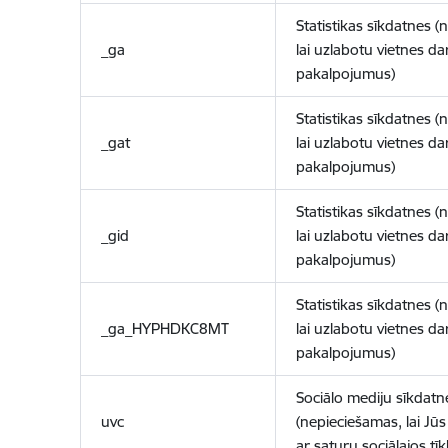
Statistikas sīkdatnes (
_ga
lai uzlabotu vietnes d
pakalpojumus)
Statistikas sīkdatnes (
_gat
lai uzlabotu vietnes d
pakalpojumus)
Statistikas sīkdatnes (
_gid
lai uzlabotu vietnes d
pakalpojumus)
Statistikas sīkdatnes (
_ga_HYPHDKC8MT
lai uzlabotu vietnes d
pakalpojumus)
Sociālo mediju sīkdatn
uvc
(nepieciešamas, lai Jūs 
ar saturu sociālajos tīk