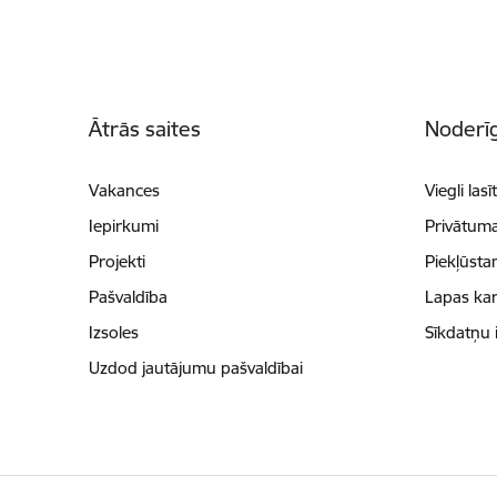
Kājene
Ātrās saites
Noderīg
Vakances
Viegli lasī
Iepirkumi
Privātuma
Projekti
Piekļūsta
Pašvaldība
Lapas kar
Izsoles
Sīkdatņu 
Uzdod jautājumu pašvaldībai