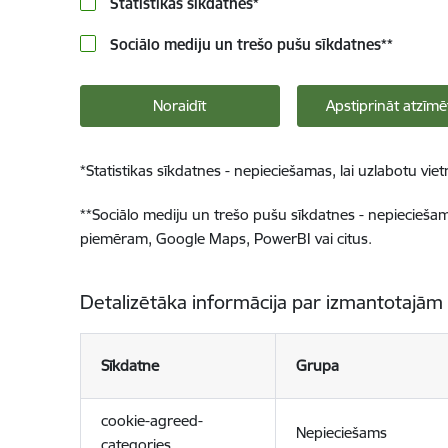
Statistikas sīkdatnes
*
Sociālo mediju un trešo pušu sīkdatnes
**
Noraidīt
Apstiprināt atzīmē
*
Statistikas sīkdatnes - nepieciešamas, lai uzlabotu v
**
Sociālo mediju un trešo pušu sīkdatnes - nepieciešamas
piemēram, Google Maps, PowerBI vai citus.
Detalizētāka informācija par izmantotajām
Sīkdatne
Grupa
cookie-agreed-
Nepieciešams
categories