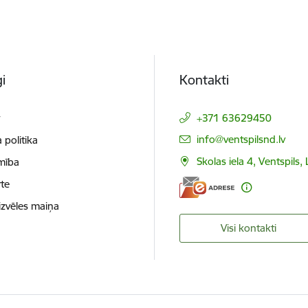
i
Kontakti
t
+371 63629450
E-pasts:
info@ventspilsnd.lv
 politika
Skolas iela 4, Ventspils
mība
te
izvēles maiņa
Visi kontakti