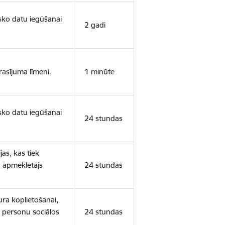
isko datu iegūšanai
2 gadi
rasījuma līmeni.
1 minūte
isko datu iegūšanai
24 stundas
as, kas tiek
ā apmeklētājs
24 stundas
ura koplietošanai,
o personu sociālos
24 stundas