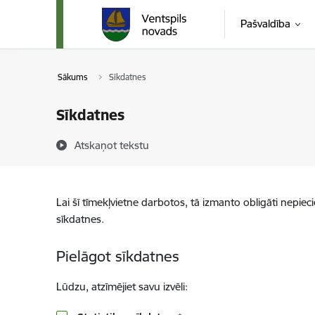
Pāriet uz lapas saturu
Pašvaldība
Sākums
Sīkdatnes
Sīkdatnes
Atskaņot tekstu
Lai šī tīmekļvietne darbotos, tā izmanto obligāti nepiec
sīkdatnes.
Pielāgot sīkdatnes
Lūdzu, atzīmējiet savu izvēli: