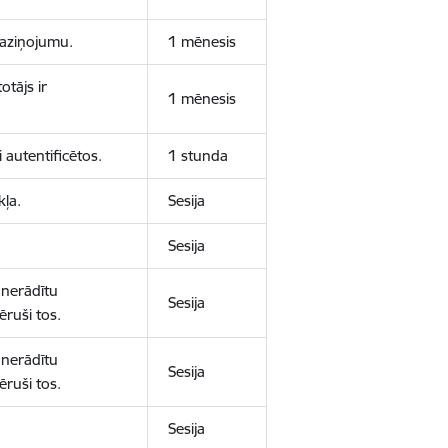
 paziņojumu.
1 mēnesis
otājs ir
1 mēnesis
 autentificētos.
1 stunda
kļa.
Sesija
Sesija
 nerādītu
Sesija
ēruši tos.
 nerādītu
Sesija
ēruši tos.
Sesija