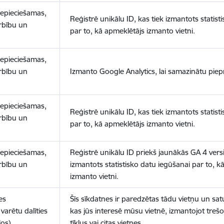
nepieciešamas,
Reģistrē unikālu ID, kas tiek izmantots statist
arbību un
par to, kā apmeklētājs izmanto vietni.
nepieciešamas,
arbību un
Izmanto Google Analytics, lai samazinātu piep
nepieciešamas,
Reģistrē unikālu ID, kas tiek izmantots statist
arbību un
par to, kā apmeklētājs izmanto vietni.
nepieciešamas,
Reģistrē unikālu ID priekš jaunākās GA 4 versij
arbību un
izmantots statistisko datu iegūšanai par to, k
izmanto vietni.
es
Šīs sīkdatnes ir paredzētas tādu vietņu un sat
varētu dalīties
kas jūs interesē mūsu vietnē, izmantojot treš
los)
tīklus vai citas vietnes.