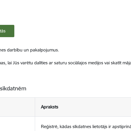
tās
ietnes darbību un pakalpojumus.
, lai Jūs varētu dalīties ar saturu sociālajos medijos vai skatīt mā
 sīkdatnēm
Apraksts
Reģistrē, kādas sīkdatnes lietotājs ir apstiprinā