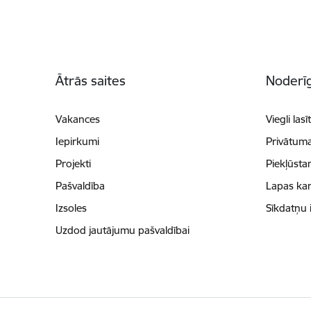
Kājene
Ātrās saites
Noderīg
Vakances
Viegli lasī
Iepirkumi
Privātuma
Projekti
Piekļūsta
Pašvaldība
Lapas kar
Izsoles
Sīkdatņu 
Uzdod jautājumu pašvaldībai