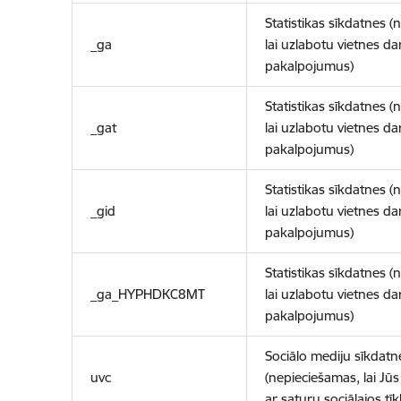
Statistikas sīkdatnes (
_ga
lai uzlabotu vietnes d
pakalpojumus)
Statistikas sīkdatnes (
_gat
lai uzlabotu vietnes d
pakalpojumus)
Statistikas sīkdatnes (
_gid
lai uzlabotu vietnes d
pakalpojumus)
Statistikas sīkdatnes (
_ga_HYPHDKC8MT
lai uzlabotu vietnes d
pakalpojumus)
Sociālo mediju sīkdatn
uvc
(nepieciešamas, lai Jūs 
ar saturu sociālajos tīk