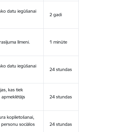
isko datu iegūšanai
2 gadi
rasījuma līmeni.
1 minūte
isko datu iegūšanai
24 stundas
as, kas tiek
ā apmeklētājs
24 stundas
ura koplietošanai,
o personu sociālos
24 stundas