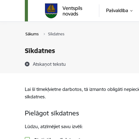
Pāriet uz lapas saturu
Pašvaldība
Sākums
Sīkdatnes
Sīkdatnes
Atskaņot tekstu
Lai šī tīmekļvietne darbotos, tā izmanto obligāti nepiec
sīkdatnes.
Pielāgot sīkdatnes
Lūdzu, atzīmējiet savu izvēli: