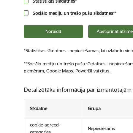
Statistikas sīkdatnes
*
Sociālo mediju un trešo pušu sīkdatnes
**
Noraidīt
Apstiprināt atzīmē
*
Statistikas sīkdatnes - nepieciešamas, lai uzlabotu v
**
Sociālo mediju un trešo pušu sīkdatnes - nepieciešamas
piemēram, Google Maps, PowerBI vai citus.
Detalizētāka informācija par izmantotajām
Sīkdatne
Grupa
cookie-agreed-
Nepieciešams
categories