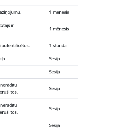
 paziņojumu.
1 mēnesis
otājs ir
1 mēnesis
 autentificētos.
1 stunda
kļa.
Sesija
Sesija
 nerādītu
Sesija
ēruši tos.
 nerādītu
Sesija
ēruši tos.
Sesija