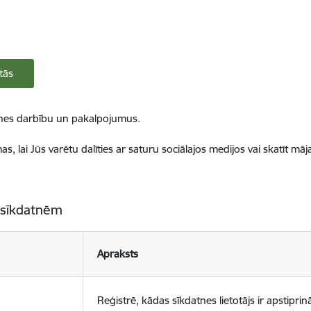
tās
ietnes darbību un pakalpojumus.
, lai Jūs varētu dalīties ar saturu sociālajos medijos vai skatīt mā
 sīkdatnēm
Apraksts
Reģistrē, kādas sīkdatnes lietotājs ir apstiprinā