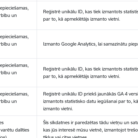
nepieciešamas,
Reģistrē unikālu ID, kas tiek izmantots statist
arbību un
par to, kā apmeklētājs izmanto vietni.
nepieciešamas,
arbību un
Izmanto Google Analytics, lai samazinātu piep
nepieciešamas,
Reģistrē unikālu ID, kas tiek izmantots statist
arbību un
par to, kā apmeklētājs izmanto vietni.
nepieciešamas,
Reģistrē unikālu ID priekš jaunākās GA 4 versij
arbību un
izmantots statistisko datu iegūšanai par to, k
izmanto vietni.
es
Šīs sīkdatnes ir paredzētas tādu vietņu un sat
varētu dalīties
kas jūs interesē mūsu vietnē, izmantojot treš
los)
tīklus vai citas vietnes.