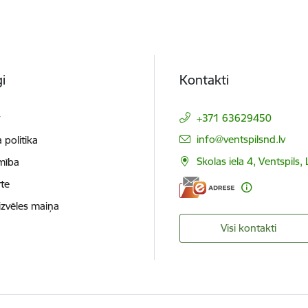
i
Kontakti
t
+371 63629450
E-pasts:
info@ventspilsnd.lv
 politika
Skolas iela 4, Ventspils
mība
te
izvēles maiņa
Visi kontakti