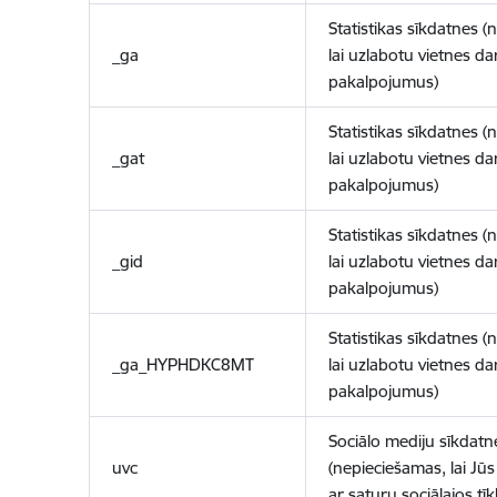
Statistikas sīkdatnes (
_ga
lai uzlabotu vietnes d
pakalpojumus)
Statistikas sīkdatnes (
_gat
lai uzlabotu vietnes d
pakalpojumus)
Statistikas sīkdatnes (
_gid
lai uzlabotu vietnes d
pakalpojumus)
Statistikas sīkdatnes (
_ga_HYPHDKC8MT
lai uzlabotu vietnes d
pakalpojumus)
Sociālo mediju sīkdatn
uvc
(nepieciešamas, lai Jūs 
ar saturu sociālajos tīk