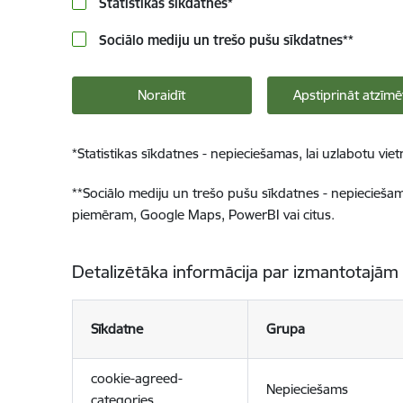
Statistikas sīkdatnes
*
Sociālo mediju un trešo pušu sīkdatnes
**
Noraidīt
Apstiprināt atzīmē
*
Statistikas sīkdatnes - nepieciešamas, lai uzlabotu v
**
Sociālo mediju un trešo pušu sīkdatnes - nepieciešamas
piemēram, Google Maps, PowerBI vai citus.
Detalizētāka informācija par izmantotajām
Sīkdatne
Grupa
cookie-agreed-
Nepieciešams
categories