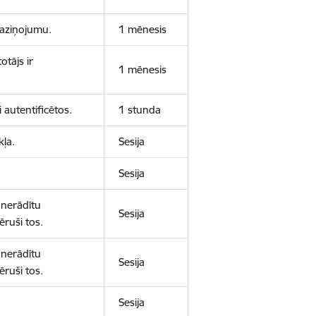
 paziņojumu.
1 mēnesis
otājs ir
1 mēnesis
 autentificētos.
1 stunda
kļa.
Sesija
Sesija
 nerādītu
Sesija
ēruši tos.
 nerādītu
Sesija
ēruši tos.
Sesija