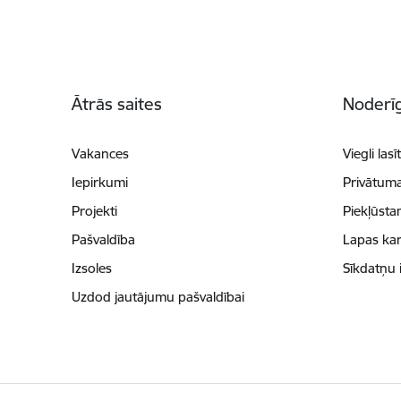
Kājene
Ātrās saites
Noderīg
Vakances
Viegli lasī
Iepirkumi
Privātuma
Projekti
Piekļūsta
Pašvaldība
Lapas kar
Izsoles
Sīkdatņu 
Uzdod jautājumu pašvaldībai