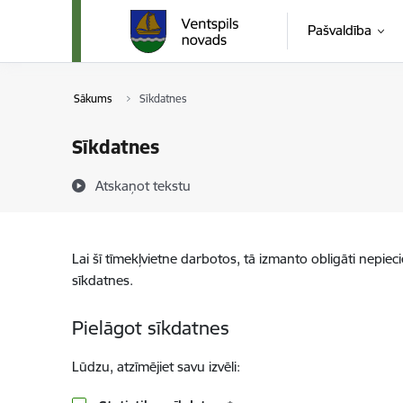
Pāriet uz lapas saturu
Pašvaldība
Sākums
Sīkdatnes
Sīkdatnes
Atskaņot tekstu
Lai šī tīmekļvietne darbotos, tā izmanto obligāti nepiec
sīkdatnes.
Pielāgot sīkdatnes
Lūdzu, atzīmējiet savu izvēli: