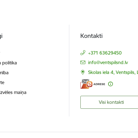
i
Kontakti
t
+371 63629450
E-pasts:
info@ventspilsnd.lv
 politika
Skolas iela 4, Ventspils
mība
te
izvēles maiņa
Visi kontakti