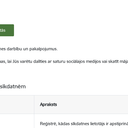
tās
ietnes darbību un pakalpojumus.
, lai Jūs varētu dalīties ar saturu sociālajos medijos vai skatīt mā
 sīkdatnēm
Apraksts
Reģistrē, kādas sīkdatnes lietotājs ir apstiprinā