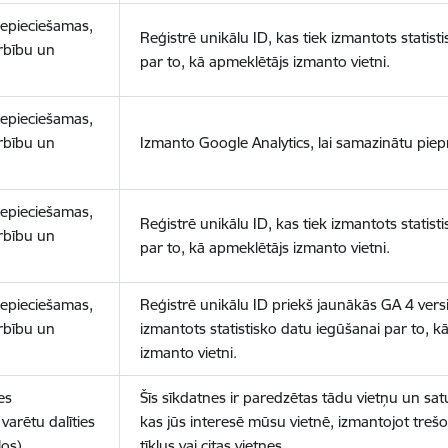
nepieciešamas,
Reģistrē unikālu ID, kas tiek izmantots statist
arbību un
par to, kā apmeklētājs izmanto vietni.
nepieciešamas,
arbību un
Izmanto Google Analytics, lai samazinātu piep
nepieciešamas,
Reģistrē unikālu ID, kas tiek izmantots statist
arbību un
par to, kā apmeklētājs izmanto vietni.
nepieciešamas,
Reģistrē unikālu ID priekš jaunākās GA 4 versij
arbību un
izmantots statistisko datu iegūšanai par to, k
izmanto vietni.
es
Šīs sīkdatnes ir paredzētas tādu vietņu un sat
varētu dalīties
kas jūs interesē mūsu vietnē, izmantojot treš
los)
tīklus vai citas vietnes.