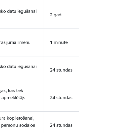
isko datu iegūšanai
2 gadi
rasījuma līmeni.
1 minūte
isko datu iegūšanai
24 stundas
as, kas tiek
ā apmeklētājs
24 stundas
ura koplietošanai,
o personu sociālos
24 stundas