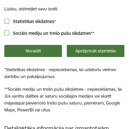
Lūdzu, atzīmējiet savu izvēli:
Statistikas sīkdatnes
*
Sociālo mediju un trešo pušu sīkdatnes
**
Noraidīt
Apstiprināt atzīmētās
*
Statistikas sīkdatnes - nepieciešamas, lai uzlabotu vietnes
darbību un pakalpojumus.
**
Sociālo mediju un trešo pušu sīkdatnes - nepieciešamas, lai
Jūs varētu dalīties ar saturu sociālajos medijos vai skatīt
mājaslapai pievienoto trešo pušu saturu, piemēram, Google
Maps, PowerBI vai citus.
Detalizētāka informācija par izmantotajām