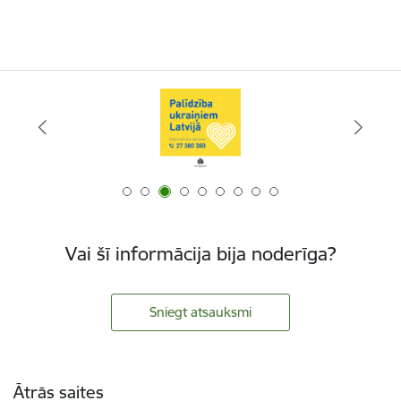
Vai šī informācija bija noderīga?
Sniegt atsauksmi
Kājene
Ātrās saites