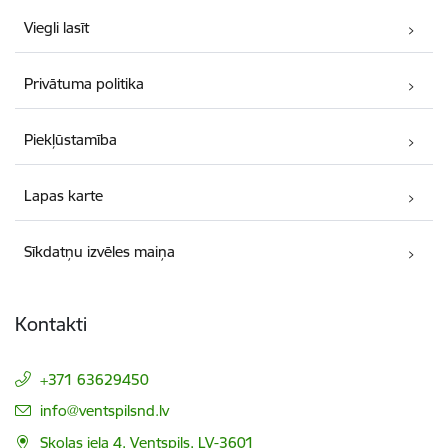
Viegli lasīt
Privātuma politika
Piekļūstamība
Lapas karte
Sīkdatņu izvēles maiņa
Kontakti
+371 63629450
E-pasts:
info@ventspilsnd.lv
Skolas iela 4, Ventspils, LV-3601