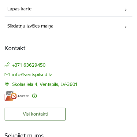
Lapas karte
Sīkdatņu izvēles maiņa
Kontakti
+371 63629450
E-pasts:
info@ventspilsnd.lv
Skolas iela 4, Ventspils, LV-3601
Visi kontakti
Sekojiet mums