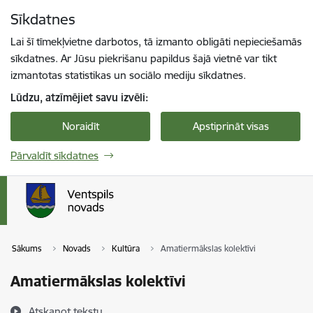
Pāriet uz lapas saturu
Sīkdatnes
Spied
lai meklētu
Enter
Lai šī tīmekļvietne darbotos, tā izmanto obligāti nepieciešamās
sīkdatnes. Ar Jūsu piekrišanu papildus šajā vietnē var tikt
izmantotas statistikas un sociālo mediju sīkdatnes.
Lūdzu, atzīmējiet savu izvēli:
Noraidīt
Apstiprināt visas
Pārvaldīt sīkdatnes
Sākums
Novads
Kultūra
Amatiermākslas kolektīvi
Amatiermākslas kolektīvi
Atskaņot tekstu