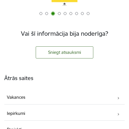
Vai šī informācija bija noderīga?
Sniegt atsauksmi
Kājene
Ātrās saites
Vakances
Iepirkumi