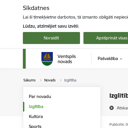
Pāriet uz lapas saturu
Sīkdatnes
Lai šī tīmekļvietne darbotos, tā izmanto obligāti nepiec
Lūdzu, atzīmējiet savu izvēli:
Noraidīt
Apstiprināt visas
Pašvaldība
Sākums
Novads
Izglītība
Izglītī
Par novadu
Izglītība
Atska
Kultūra
Publicēts: 
Sports