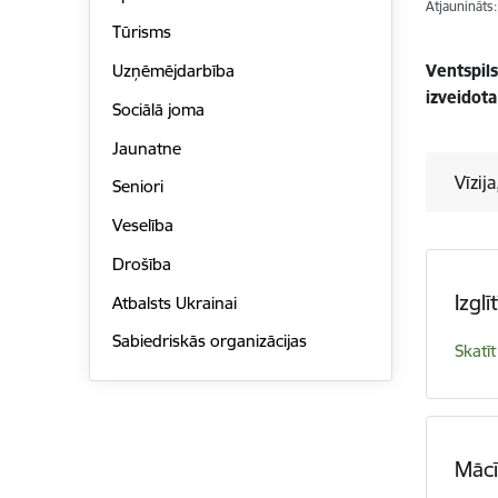
Atjaunināts
Tūrisms
Ventspil
Uzņēmējdarbība
izveidota
Sociālā joma
Jaunatne
Vīzij
Seniori
Veselība
Drošība
Izglī
Atbalsts Ukrainai
Sabiedriskās organizācijas
Skatīt
Mācī