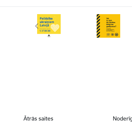
Kājene
Ātrās saites
Noderīg