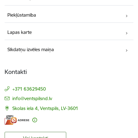
Piekļūstamība
Lapas karte
Sīkdatņu izvēles maiņa
Kontakti
+371 63629450
E-pasts:
info@ventspilsnd.lv
Skolas iela 4, Ventspils, LV-3601