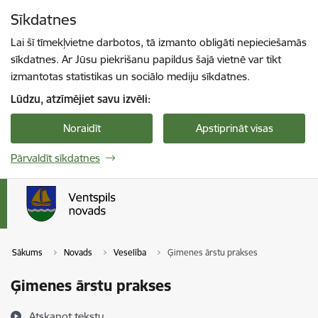
Pāriet uz lapas saturu
Sīkdatnes
Spied
lai meklētu
Enter
Lai šī tīmekļvietne darbotos, tā izmanto obligāti nepieciešamās
sīkdatnes. Ar Jūsu piekrišanu papildus šajā vietnē var tikt
izmantotas statistikas un sociālo mediju sīkdatnes.
Lūdzu, atzīmējiet savu izvēli:
Noraidīt
Apstiprināt visas
Pārvaldīt sīkdatnes
Sākums
Novads
Veselība
Ģimenes ārstu prakses
Ģimenes ārstu prakses
Atskaņot tekstu