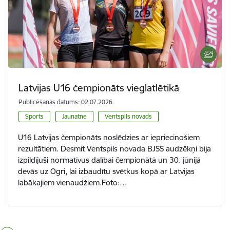
Latvijas U16 čempionāts vieglatlētikā
Publicēšanas datums: 02.07.2026.
Sports
Jaunatne
Ventspils novads
U16 Latvijas čempionāts noslēdzies ar iepriecinošiem
rezultātiem. Desmit Ventspils novada BJSS audzēkņi bija
izpildījuši normatīvus dalībai čempionātā un 30. jūnijā
devās uz Ogri, lai izbaudītu svētkus kopā ar Latvijas
labākajiem vienaudžiem.Foto:…
Lapošana