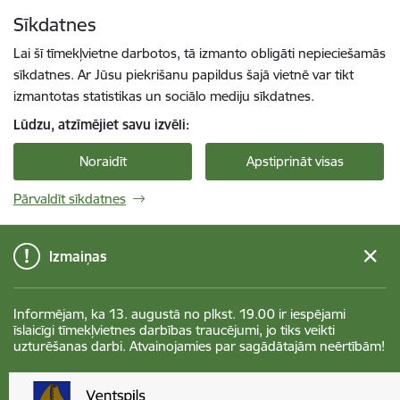
Pāriet uz lapas saturu
Sīkdatnes
Spied
lai meklētu
Enter
Lai šī tīmekļvietne darbotos, tā izmanto obligāti nepieciešamās
sīkdatnes. Ar Jūsu piekrišanu papildus šajā vietnē var tikt
izmantotas statistikas un sociālo mediju sīkdatnes.
Lūdzu, atzīmējiet savu izvēli:
Noraidīt
Apstiprināt visas
Pārvaldīt sīkdatnes
Izmaiņas
Informējam, ka 13. augustā no plkst. 19.00 ir iespējami
īslaicīgi tīmekļvietnes darbības traucējumi, jo tiks veikti
uzturēšanas darbi. Atvainojamies par sagādātajām neērtībām!