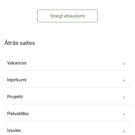
Sniegt atsauksmi
Kājene
Ātrās saites
Vakances
Iepirkumi
Projekti
Pašvaldība
Izsoles