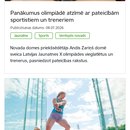
Panākumus olimpiādē atzīmē ar pateicībām
sportistiem un treneriem
Publicēšanas datums: 08.07.2026.
Jaunatne
Sports
Ventspils novads
Novada domes priekšsēdētājs Andis Zariņš domē
sveica Latvijas Jaunatnes X olimpiādes vieglatlētus un
trenerus, pasniedzot pateicības rakstus.