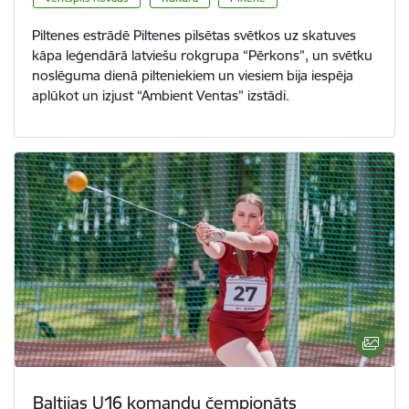
Piltenes estrādē Piltenes pilsētas svētkos uz skatuves
kāpa leģendārā latviešu rokgrupa “Pērkons”, un svētku
noslēguma dienā pilteniekiem un viesiem bija iespēja
aplūkot un izjust “Ambient Ventas” izstādi.
Baltijas U16 komandu čempionāts