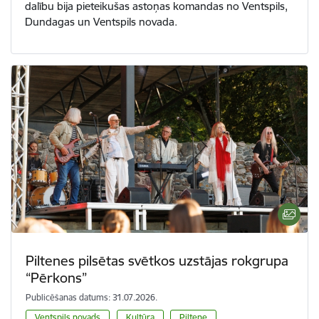
dalību bija pieteikušas astoņas komandas no Ventspils,
Dundagas un Ventspils novada.
Piltenes pilsētas svētkos uzstājas rokgrupa
“Pērkons”
Publicēšanas datums: 31.07.2026.
Ventspils novads
Kultūra
Piltene