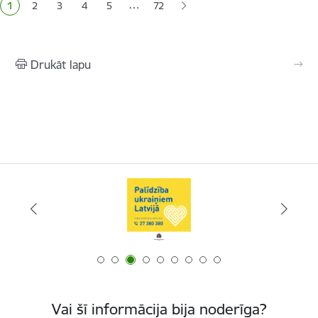
…
1
2
3
4
5
72
Pašreizējā lapa
Lapa
Lapa
Lapa
Lapa
Drukāt lapu
Vai šī informācija bija noderīga?