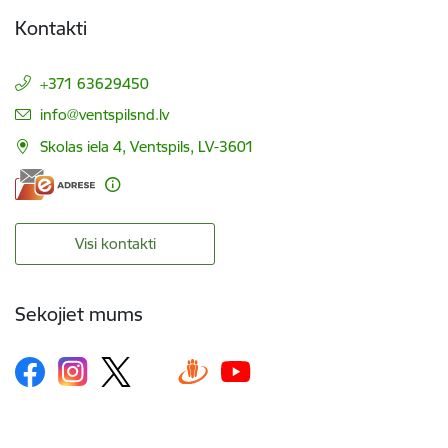
Kontakti
+371 63629450
E-pasts:
info@ventspilsnd.lv
Skolas iela 4, Ventspils, LV-3601
Visi kontakti
Sekojiet mums