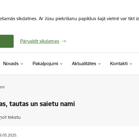
iešamās sīkdatnes. Ar Jūsu piekrišanu papildus šajā vietnē var tikt i
Pārvaldīt sīkdatnes
Novads
Pakalpojumi
Aktualitātes
Kontakti
ami
as, tautas un saietu nami
ņot tekstu
18.05.2025.