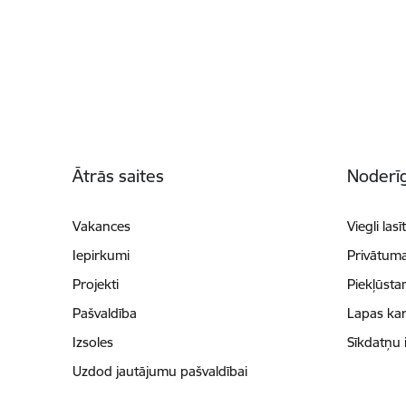
Kājene
Ātrās saites
Noderīg
Vakances
Viegli lasī
Iepirkumi
Privātuma
Projekti
Piekļūsta
Pašvaldība
Lapas kar
Izsoles
Sīkdatņu 
Uzdod jautājumu pašvaldībai