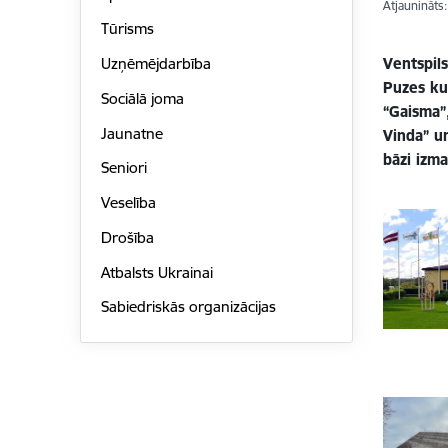
Atjaunināts
Tūrisms
Ventspil
Uzņēmējdarbība
Puzes ku
Sociālā joma
“Gaisma”
Jaunatne
Vinda” u
bāzi izma
Seniori
Veselība
Drošība
Atbalsts Ukrainai
Sabiedriskās organizācijas