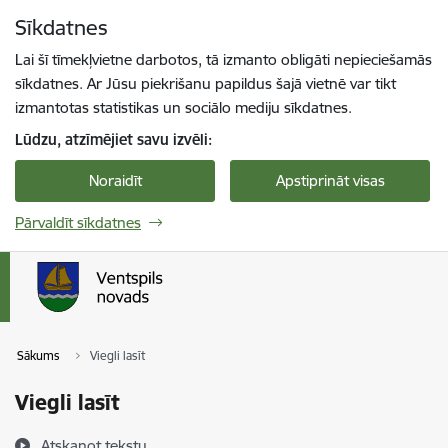
Pāriet uz lapas saturu
Sīkdatnes
Spied
lai meklētu
Enter
Lai šī tīmekļvietne darbotos, tā izmanto obligāti nepieciešamās
sīkdatnes. Ar Jūsu piekrišanu papildus šajā vietnē var tikt
izmantotas statistikas un sociālo mediju sīkdatnes.
Lūdzu, atzīmējiet savu izvēli:
Noraidīt
Apstiprināt visas
Pārvaldīt sīkdatnes
Sākums
Viegli lasīt
Viegli lasīt
Atskaņot tekstu