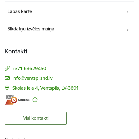
Lapas karte
Sīkdatņu izvēles maiņa
Kontakti
+371 63629450
E-pasts:
info@ventspilsnd.lv
Skolas iela 4, Ventspils, LV-3601
Visi kontakti