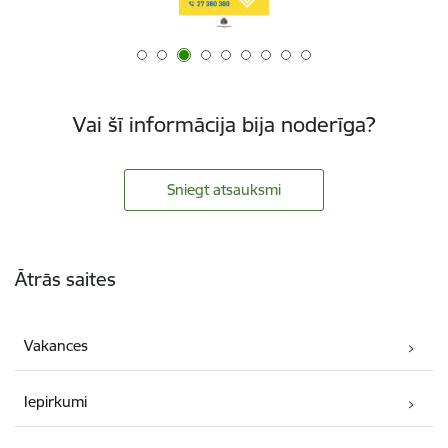
Vai šī informācija bija noderīga?
Sniegt atsauksmi
Kājene
Ātrās saites
Vakances
Iepirkumi