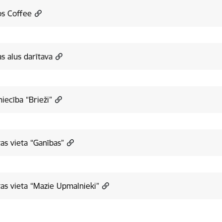
os Coffee
s alus darītava
iecība “Brieži”
as vieta “Ganības”
as vieta “Mazie Upmalnieki”