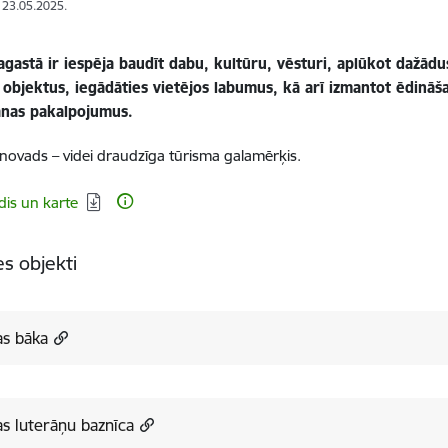
: 23.05.2025.
gastā ir iespēja baudīt dabu, kultūru, vēsturi, aplūkot dažādu
 objektus, iegādāties vietējos labumus, kā arī izmantot ēdināš
nas pakalpojumus.
 novads – videi draudzīga tūrisma galamērķis.
dēt:
dis un karte
s objekti
as bāka
s luterāņu baznīca