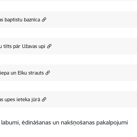
s baptistu baznīca
u tilts pār Užavas upi
liepa un Elku strauts
s upes ieteka jūrā
e labumi, ēdināšanas un nakšņošanas pakalpojumi