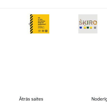
Kājene
Ātrās saites
Noderīg