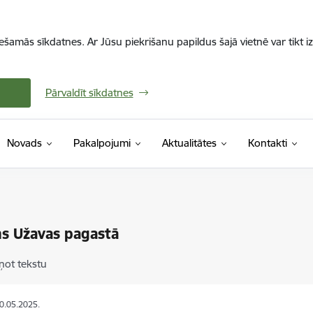
iešamās sīkdatnes. Ar Jūsu piekrišanu papildus šajā vietnē var tikt i
Pārvaldīt sīkdatnes
Novads
Pakalpojumi
Aktualitātes
Kontakti
s Užavas pagastā
ņot tekstu
20.05.2025.