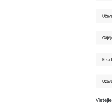
Užava
Gājēj
Elku 
Užava
Vietēji