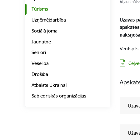
Atjaunināts
Tūrisms
Užavas pa
Uzņēmējdarbība
apskates
Sociālā joma
nakšņoša
Jaunatne
Ventspils
Seniori
Lejupielā
Ceļve
Veselība
Drošība
Apskate
Atbalsts Ukrainai
Sabiedriskās organizācijas
Užav
Užava