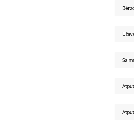
Bērz
Užava
Saimn
Atpūt
Atpūt