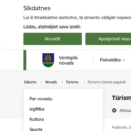
Pāriet uz lapas saturu
Sīkdatnes
Lai šī tīmekļvietne darbotos, tā izmanto obligāti nepiec
Lūdzu, atzīmējiet savu izvēli:
Noraidīt
Apstiprināt visas
Pašvaldība
Sākums
Novads
Tūrisms
Tūrisms Užavas pagastā
Tūrism
Par novadu
Izglītība
Atska
Kultūra
Publicēts: 
Sports