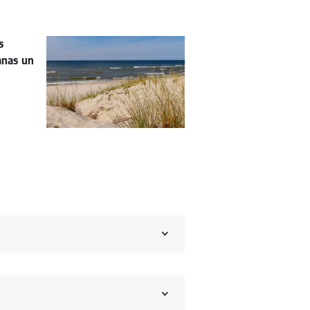
s
anas un