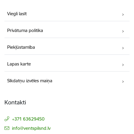
Viegli lasīt
Privātuma politika
Piekļūstamība
Lapas karte
Sīkdatņu izvēles maiņa
Kontakti
+371 63629450
E-pasts:
info@ventspilsnd.lv