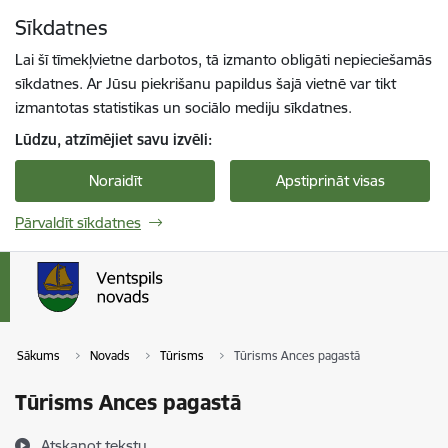
Pāriet uz lapas saturu
Sīkdatnes
Spied
lai meklētu
Enter
Lai šī tīmekļvietne darbotos, tā izmanto obligāti nepieciešamās
sīkdatnes. Ar Jūsu piekrišanu papildus šajā vietnē var tikt
izmantotas statistikas un sociālo mediju sīkdatnes.
Lūdzu, atzīmējiet savu izvēli:
Noraidīt
Apstiprināt visas
Pārvaldīt sīkdatnes
Sākums
Novads
Tūrisms
Tūrisms Ances pagastā
Tūrisms Ances pagastā
Atskaņot tekstu