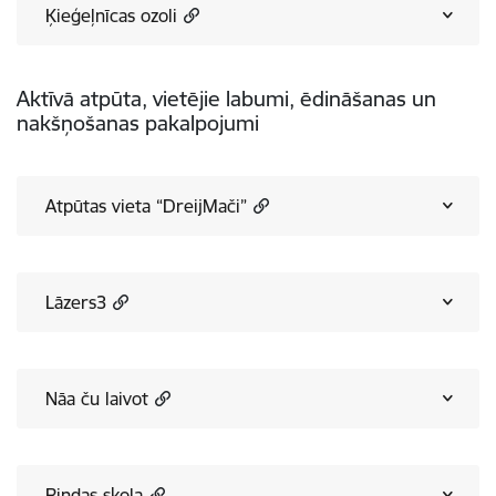
Ķieģeļnīcas ozoli
Aktīvā atpūta, vietējie labumi, ēdināšanas un
nakšņošanas pakalpojumi
Atpūtas vieta “DreijMači”
Lāzers3
Nāa ču laivot
Rindas skola