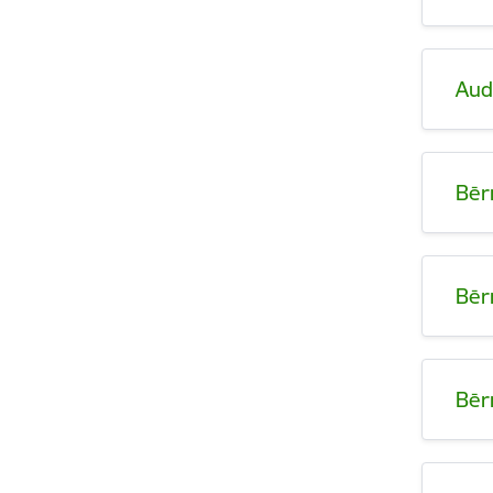
Au
Bēr
Bēr
Bēr