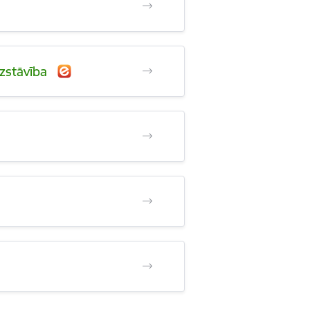
izstāvība