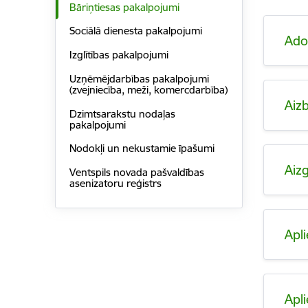
Bāriņtiesas pakalpojumi
Sociālā dienesta pakalpojumi
Ado
Izglītības pakalpojumi
Uzņēmējdarbības pakalpojumi
(zvejniecība, meži, komercdarbība)
Aiz
Dzimtsarakstu nodaļas
pakalpojumi
Nodokļi un nekustamie īpašumi
Aiz
Ventspils novada pašvaldības
asenizatoru reģistrs
Apl
Apl