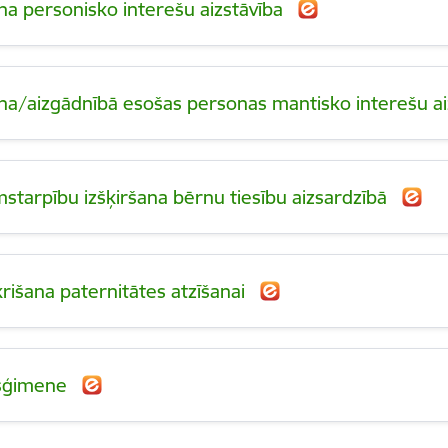
na personisko interešu aizstāvība
na/aizgādnībā esošas personas mantisko interešu a
starpību izšķiršana bērnu tiesību aizsardzībā
krišana paternitātes atzīšanai
sģimene