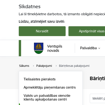
Pāriet uz lapas saturu
Sīkdatnes
Lai šī tīmekļvietne darbotos, tā izmanto obligāti nepiec
Lūdzu, atzīmējiet savu izvēli:
Noraidīt
Apstiprināt visas
Pašvaldība
Sākums
Pakalpojumi
Bāriņtiesas pakalpojumi
Bāriņt
Tiešsaistes pieraksts
Apmeklētāju pieņemšanas centrs
Valsts un pašvaldības vienotie
Meklēt 
klientu apkalpošanas centri