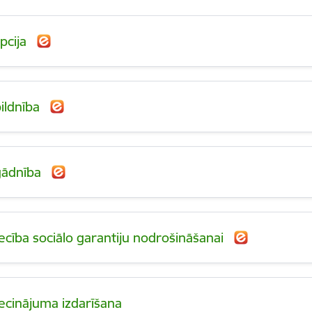
pcija
bildnība
gādnība
iecība sociālo garantiju nodrošināšanai
iecinājuma izdarīšana