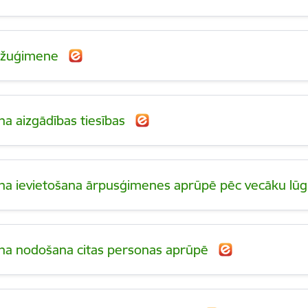
džuģimene
na aizgādības tiesības
na ievietošana ārpusģimenes aprūpē pēc vecāku l
na nodošana citas personas aprūpē