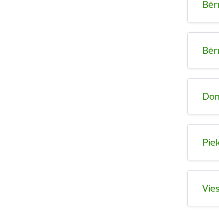
Bēr
Bēr
Dom
Pie
Vie