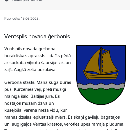
Publicēts: 15.05.2025.
Ventspils novada ģerbonis
Ventspils novada ģerboņa
heraldiskais apraksts – dalīts pēdā
ar sudraba viļņotu šaursiju: zils un
zaļš. Augšā zelta burulaiva.
Ģerboņa stāsts:
Mana kuģa burās
pūš Kurzemes vēji, pretī mūžīgi
mainīga šalc Baltijas jūra. Es
nostājos mūžam dzīvā un
kusējošā, varenā meža vidū, kur
manās dzīslās ieplūst zaļš miers. Es skaņi gavilēju bagātajos
un auglīgajos Ventas krastos, veroties upes rāmajā plūdumā.