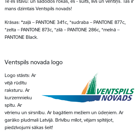
Te es stāvu: un sadodos rokās, es - suits, līvs un ventiņš. Tas ir
mans dzimtais Ventspils novads!
Krāsas:
*
zaļā – PANTONE 341c, *sudraba – PANTONE 877c,
*zelta – PANTONE 873c, *zilā – PANTONE 286c, *melnā –
PANTONE Black.
Ventspils novada logo
Logo stāsts: Ar
vējā rūdītu
raksturu. Ar
kurzemnieku
spītu. Ar
vērienu un sirsnību. Ar bagātiem mežiem un ūdeņiem. Ar
garāko pludmali Latvijā. Brīvību mīlot, vējam spītējot,
piedzīvojumi sākas šeit!