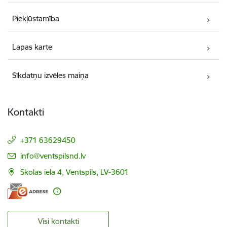
Piekļūstamība
Lapas karte
Sīkdatņu izvēles maiņa
Kontakti
+371 63629450
E-pasts:
info@ventspilsnd.lv
Skolas iela 4, Ventspils, LV-3601
Visi kontakti