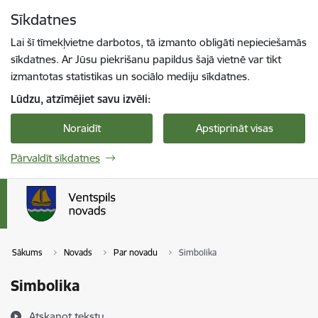
Pāriet uz lapas saturu
Sīkdatnes
Spied
lai meklētu
Enter
Lai šī tīmekļvietne darbotos, tā izmanto obligāti nepieciešamās
sīkdatnes. Ar Jūsu piekrišanu papildus šajā vietnē var tikt
izmantotas statistikas un sociālo mediju sīkdatnes.
Lūdzu, atzīmējiet savu izvēli:
Noraidīt
Apstiprināt visas
Pārvaldīt sīkdatnes
Sākums
Novads
Par novadu
Simbolika
Simbolika
Atskaņot tekstu