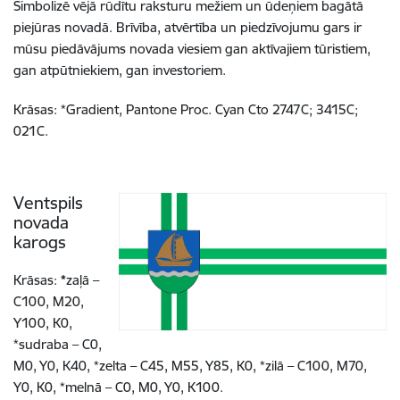
Simbolizē vējā rūdītu raksturu mežiem un ūdeņiem bagātā
piejūras novadā. Brīvība, atvērtība un piedzīvojumu gars ir
mūsu piedāvājums novada viesiem gan aktīvajiem tūristiem,
gan atpūtniekiem, gan investoriem.
Krāsas:
*Gradient, Pantone Proc. Cyan Cto 2747C; 3415C;
021C.
Ventspils
novada
karogs
Krāsas:
*
zaļā –
C100, M20,
Y100, K0,
*sudraba – C0,
M0, Y0, K40, *zelta – C45, M55, Y85, K0, *zilā – C100, M70,
Y0, K0, *melnā –
C0, M0, Y0, K100.