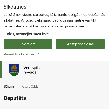
Pāriet uz lapas saturu
Sīkdatnes
Spied
lai meklētu
Enter
Lai šī tīmekļvietne darbotos, tā izmanto obligāti nepieciešamās
sīkdatnes. Ar Jūsu piekrišanu papildus šajā vietnē var tikt
izmantotas statistikas un sociālo mediju sīkdatnes.
Lūdzu, atzīmējiet savu izvēli:
Noraidīt
Apstiprināt visas
Pārvaldīt sīkdatnes
Sākums
Aivars Čaklis
Deputāts