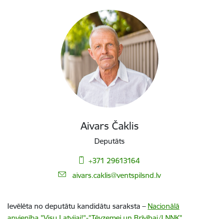
Aivars Čaklis
Deputāts
+371 29613164
E-pasts:
aivars.caklis@ventspilsnd.lv
Ievēlēta no deputātu kandidātu saraksta –
Nacionālā
apvienība "Visu Latvijai!"-"Tēvzemei un Brīvībai/LNNK"
.