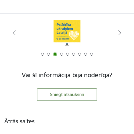
Vai šī informācija bija noderīga?
Sniegt atsauksmi
Kājene
Ātrās saites