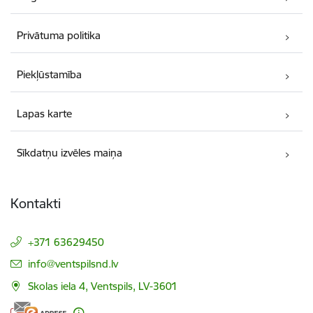
Privātuma politika
Piekļūstamība
Lapas karte
Sīkdatņu izvēles maiņa
Kontakti
+371 63629450
E-pasts:
info@ventspilsnd.lv
Skolas iela 4, Ventspils, LV-3601