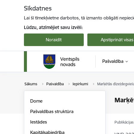
Pāriet uz lapas saturu
Sīkdatnes
Lai šī tīmekļvietne darbotos, tā izmanto obligāti nepiec
Lūdzu, atzīmējiet savu izvēli:
Noraidīt
Apstiprināt visas
Pašvaldība
Sākums
Pašvaldība
Iepirkumi
Marķētās dīzeļdegviel
Marķēt
Dome
Pašvaldības struktūra
Iestādes
Publikācija
Kapitālsabiedrība