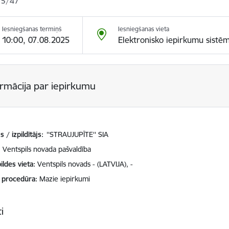
25/47
Iesniegšanas termiņš
Iesniegšanas vieta
10:00, 07.08.2025
Elektronisko iepirkumu sistē
ormācija par iepirkumu
 / izpildītājs:
''STRAUJUPĪTE'' SIA
Ventspils novada pašvaldība
ildes vieta
Ventspils novads - (LATVIJA), -
 procedūra
Mazie iepirkumi
i