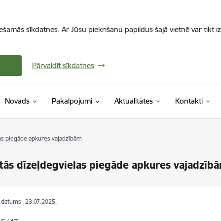
iešamās sīkdatnes. Ar Jūsu piekrišanu papildus šajā vietnē var tikt i
Pārvaldīt sīkdatnes
Novads
Pakalpojumi
Aktualitātes
Kontakti
as piegāde apkures vajadzībām
ās dīzeļdegvielas piegāde apkures vajadzīb
s datums:
23.07.2025.