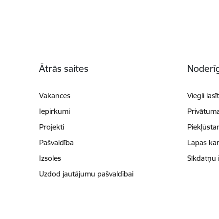
Kājene
Ātrās saites
Noderīg
Vakances
Viegli lasī
Iepirkumi
Privātuma
Projekti
Piekļūsta
Pašvaldība
Lapas kar
Izsoles
Sīkdatņu 
Uzdod jautājumu pašvaldībai