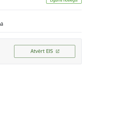
Līgums noslēgts
mā
Atvērt EIS