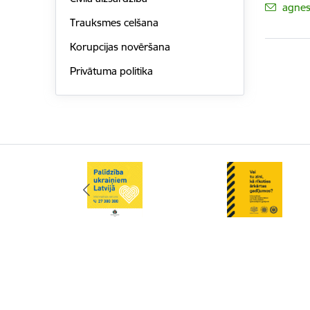
E-pas
agnes
Trauksmes celšana
Korupcijas novēršana
Privātuma politika