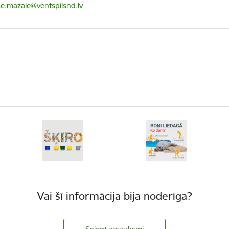
ts:
e.mazale@ventspilsnd.lv
Vai šī informācija bija noderīga?