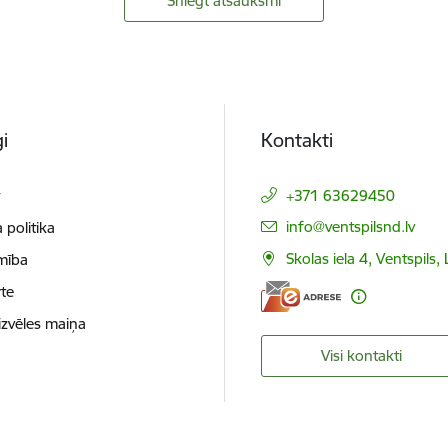
Sniegt atsauksmi
i
Kontakti
t
+371 63629450
E-pasts:
info@ventspilsnd.lv
 politika
Skolas iela 4, Ventspils
mība
te
izvēles maiņa
Visi kontakti