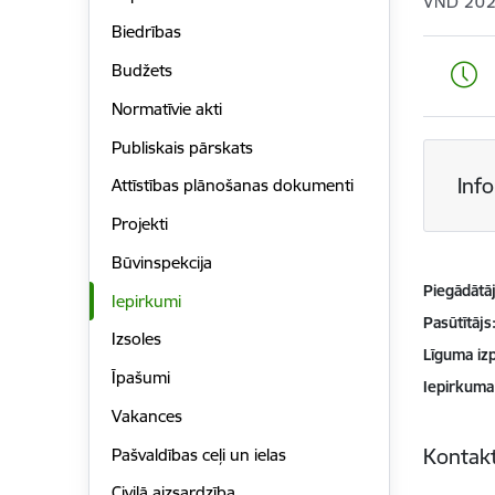
VND 20
Biedrības
Budžets
Normatīvie akti
Publiskais pārskats
Inf
Attīstības plānošanas dokumenti
Projekti
Būvinspekcija
Piegādātājs
Iepirkumi
Pasūtītājs
Izsoles
Līguma izp
Īpašumi
Iepirkuma
Vakances
Kontakt
Pašvaldības ceļi un ielas
Civilā aizsardzība