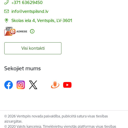
+371 63629450
E-pasts:
info@ventspilsnd.lv
Skolas iela 4, Ventspils, LV-3601
Visi kontakti
Sekojiet mums
© 2026 Ventspils novada pašvaldība, publicētā satura visas tiesības
aizsargātas.
© 2020 Valsts kanceleja, Tīmekļvietņu vienotās platformas visas tiesības