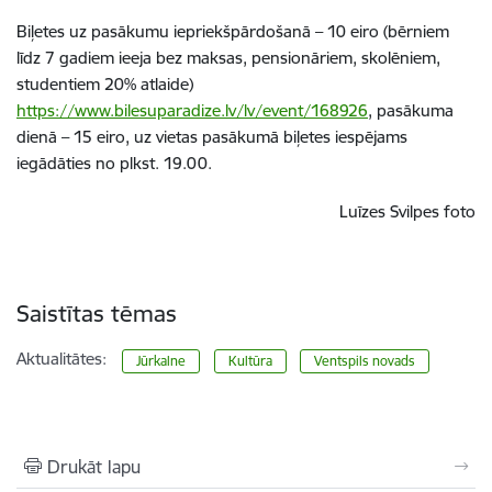
Biļetes uz pasākumu iepriekšpārdošanā – 10 eiro (bērniem
līdz 7 gadiem ieeja bez maksas, pensionāriem, skolēniem,
studentiem 20% atlaide)
https://www.bilesuparadize.lv/lv/event/168926
, pasākuma
dienā – 15 eiro, uz vietas pasākumā biļetes iespējams
iegādāties no plkst. 19.00.
Luīzes Svilpes foto
Saistītas tēmas
Aktualitātes:
Jūrkalne
Kultūra
Ventspils novads
Drukāt lapu