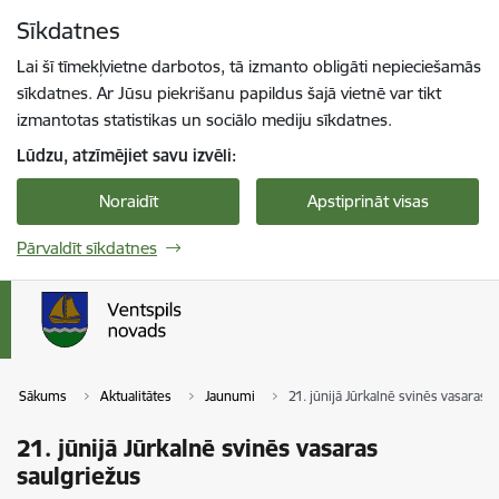
Pāriet uz lapas saturu
Sīkdatnes
Spied
lai meklētu
Enter
Lai šī tīmekļvietne darbotos, tā izmanto obligāti nepieciešamās
sīkdatnes. Ar Jūsu piekrišanu papildus šajā vietnē var tikt
izmantotas statistikas un sociālo mediju sīkdatnes.
Lūdzu, atzīmējiet savu izvēli:
Noraidīt
Apstiprināt visas
Pārvaldīt sīkdatnes
Sākums
Aktualitātes
Jaunumi
21. jūnijā Jūrkalnē svinēs vasaras 
21. jūnijā Jūrkalnē svinēs vasaras
saulgriežus