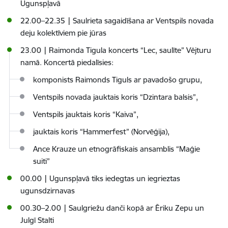
Ugunspļavā
22.00–22.35 | Saulrieta sagaidīšana ar Ventspils novada
deju kolektīviem pie jūras
23.00 | Raimonda Tigula koncerts “Lec, saulīte” Vējturu
namā. Koncertā piedalīsies:
komponists Raimonds Tiguls ar pavadošo grupu,
Ventspils novada jauktais koris “Dzintara balsis”,
Ventspils jauktais koris “Kaiva”,
jauktais koris “Hammerfest” (Norvēģija),
Ance Krauze un etnogrāfiskais ansamblis “Maģie
suiti”
00.00 | Ugunspļavā tiks iedegtas un iegrieztas
ugunsdzirnavas
00.30–2.00 | Saulgriežu danči kopā ar Ēriku Zepu un
Julgī Stalti