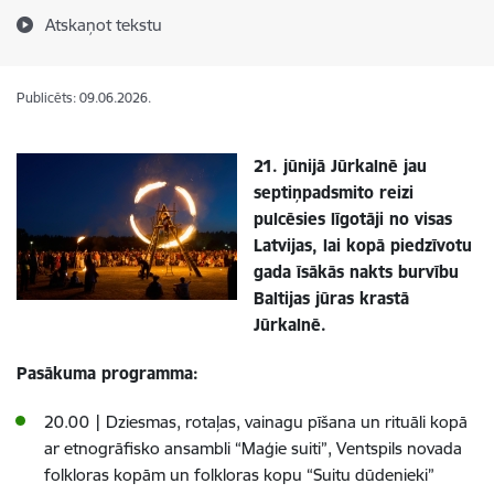
Atskaņot tekstu
Publicēts: 09.06.2026.
21. jūnijā Jūrkalnē jau
septiņpadsmito reizi
pulcēsies līgotāji no visas
Latvijas, lai kopā piedzīvotu
gada īsākās nakts burvību
Baltijas jūras krastā
Jūrkalnē.
Pasākuma programma:
20.00 | Dziesmas, rotaļas, vainagu pīšana un rituāli kopā
ar etnogrāfisko ansambli “Maģie suiti”, Ventspils novada
folkloras kopām un folkloras kopu “Suitu dūdenieki”