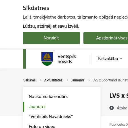
Pāriet uz lapas saturu
Sīkdatnes
Lai šī tīmekļvietne darbotos, tā izmanto obligāti nepiec
Lūdzu, atzīmējiet savu izvēli:
Noraidīt
Apstiprināt visas
Pašvaldība
Sākums
Aktualitātes
Jaunumi
LVS x Sportland Jauna
LVS x 
Notikumu kalendārs
Jaunumi
Atska
"Ventspils Novadnieks"
Publicēts: 
Foto un video