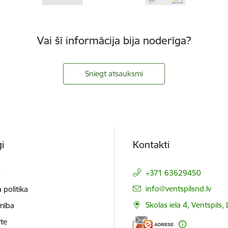
Vai šī informācija bija noderīga?
Sniegt atsauksmi
i
Kontakti
t
+371 63629450
E-pasts:
info@ventspilsnd.lv
 politika
Skolas iela 4, Ventspils
mība
te