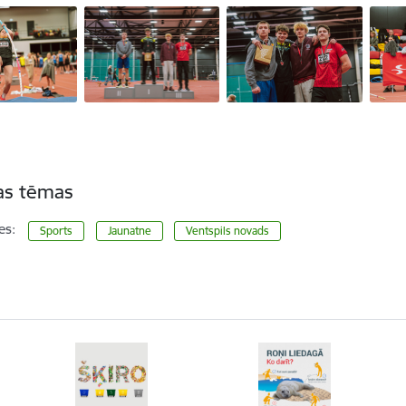
tas tēmas
es:
Sports
Jaunatne
Ventspils novads