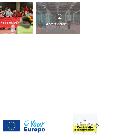
+2
Atvērt galeriju