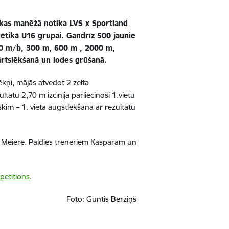
ikas manēžā notika LVS x Sportland
lētikā U16 grupai. Gandrīz 500 jaunie
60 m/b, 300 m, 600 m , 2000 m,
ārtslēkšanā un lodes grūšanā.
kņi, mājās atvedot 2 zelta
ātu 2,70 m izcīnīja pārliecinoši 1.vietu
kim – 1. vietā augstlēkšanā ar rezultātu
a Meiere. Paldies treneriem Kasparam un
petitions
.
Foto: Guntis Bērziņš