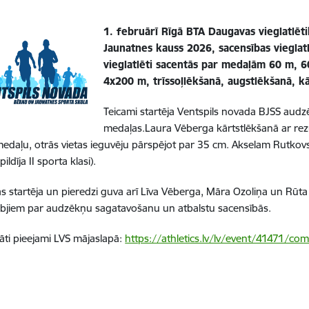
1. februārī Rīgā BTA Daugavas vieglatlēt
Jaunatnes kauss 2026, sacensības vieglat
vieglatlēti sacentās par medaļām 60 m, 
4x200 m, trīssoļlēkšanā, augstlēkšanā, k
Teicami startēja Ventspils novada BJSS audzē
medaļas.Laura Vēberga kārtstlēkšanā ar rezult
medaļu, otrās vietas ieguvēju pārspējot par 35 cm. Akselam Rutkovs
ildīja II sporta klasi).
s startēja un pieredzi guva arī Līva Vēberga, Māra Ozoliņa un Rūt
bjiem par audzēkņu sagatavošanu un atbalstu sacensībās.
tāti pieejami LVS mājaslapā:
https://athletics.lv/lv/event/41471/com