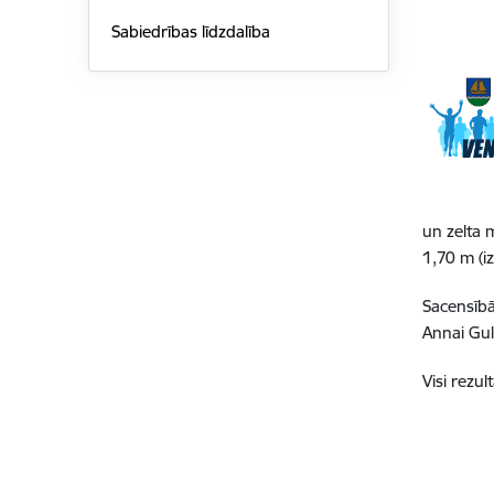
Sabiedrības līdzdalība
un zelta 
1,70 m (izp
Sacensībā
Annai Gul
Visi rezul