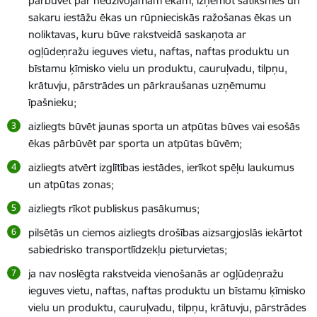
pārbūvēt par nedzīvojamām ēkām, izņemot satiksmes un
sakaru iestāžu ēkas un rūpnieciskās ražošanas ēkas un
noliktavas, kuru būve rakstveidā saskaņota ar
ogļūdeņražu ieguves vietu, naftas, naftas produktu un
bīstamu ķīmisko vielu un produktu, cauruļvadu, tilpņu,
krātuvju, pārstrādes un pārkraušanas uzņēmumu
īpašnieku;
aizliegts būvēt jaunas sporta un atpūtas būves vai esošās
ēkas pārbūvēt par sporta un atpūtas būvēm;
aizliegts atvērt izglītības iestādes, ierīkot spēļu laukumus
un atpūtas zonas;
aizliegts rīkot publiskus pasākumus;
pilsētās un ciemos aizliegts drošības aizsargjoslās iekārtot
sabiedrisko transportlīdzekļu pieturvietas;
ja nav noslēgta rakstveida vienošanās ar ogļūdeņražu
ieguves vietu, naftas, naftas produktu un bīstamu ķīmisko
vielu un produktu, cauruļvadu, tilpņu, krātuvju, pārstrādes