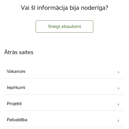
Vai šī informācija bija noderīga?
Sniegt atsauksmi
Kājene
Ātrās saites
Vakances
Iepirkumi
Projekti
Pašvaldība