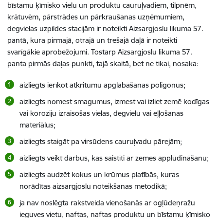
bīstamu ķīmisko vielu un produktu cauruļvadiem, tilpnēm,
krātuvēm, pārstrādes un pārkraušanas uzņēmumiem,
degvielas uzpildes stacijām ir noteikti Aizsargjoslu likuma 57.
pantā, kura pirmajā, otrajā un trešajā daļā ir noteikti
svarīgākie aprobežojumi. Tostarp Aizsargjoslu likuma 57.
panta pirmās daļas punkti, tajā skaitā, bet ne tikai, nosaka:
aizliegts ierīkot atkritumu apglabāšanas poligonus;
aizliegts nomest smagumus, izmest vai izliet zemē kodīgas
vai koroziju izraisošas vielas, degvielu vai eļļošanas
materiālus;
aizliegts staigāt pa virsūdens cauruļvadu pārejām;
aizliegts veikt darbus, kas saistīti ar zemes applūdināšanu;
aizliegts audzēt kokus un krūmus platībās, kuras
norādītas aizsargjoslu noteikšanas metodikā;
ja nav noslēgta rakstveida vienošanās ar ogļūdeņražu
ieguves vietu, naftas, naftas produktu un bīstamu ķīmisko