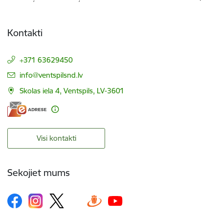
Kontakti
+371 63629450
E-pasts:
info@ventspilsnd.lv
Skolas iela 4, Ventspils, LV-3601
Visi kontakti
Sekojiet mums