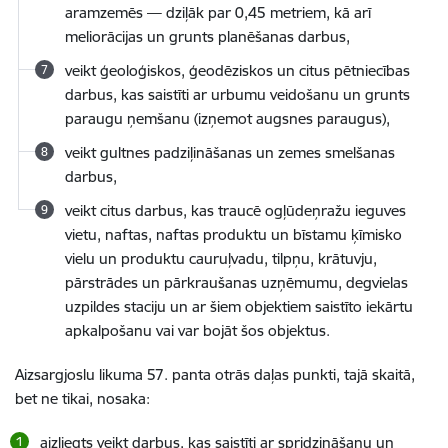
aramzemēs — dziļāk par 0,45 metriem, kā arī
meliorācijas un grunts planēšanas darbus,
veikt ģeoloģiskos, ģeodēziskos un citus pētniecības
darbus, kas saistīti ar urbumu veidošanu un grunts
paraugu ņemšanu (izņemot augsnes paraugus),
veikt gultnes padziļināšanas un zemes smelšanas
darbus,
veikt citus darbus, kas traucē ogļūdeņražu ieguves
vietu, naftas, naftas produktu un bīstamu ķīmisko
vielu un produktu cauruļvadu, tilpņu, krātuvju,
pārstrādes un pārkraušanas uzņēmumu, degvielas
uzpildes staciju un ar šiem objektiem saistīto iekārtu
apkalpošanu vai var bojāt šos objektus.
Aizsargjoslu likuma 57. panta otrās daļas punkti, tajā skaitā,
bet ne tikai, nosaka:
aizliegts veikt darbus, kas saistīti ar spridzināšanu un