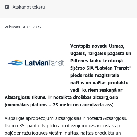
Atskaņot tekstu
Publicēts: 26.05.2026.
Ventspils novadu Usmas,
Ugāles, Tārgales pagastā un
Piltenes lauku teritorijā
šķērso SIA “Latvian Transit”
piederošie maģistrālie
naftas un naftas produktu
vadi, kuriem saskaņā ar
Aizsargjoslu likumu ir noteikta drošības aizsargjosla
(minimālais platums – 25 metri no cauruļvada ass).
Vispārīgie aprobežojumi aizsargjoslās ir noteikti Aizsargjoslu
likuma 35. pantā. Papildu aprobežojumi aizsargjoslās ap
ogļūdeņražu ieguves vietām, naftas, naftas produktu un