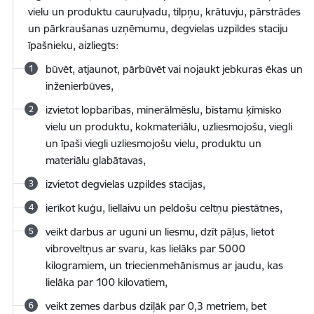
vielu un produktu cauruļvadu, tilpņu, krātuvju, pārstrādes
un pārkraušanas uzņēmumu, degvielas uzpildes staciju
īpašnieku, aizliegts:
būvēt, atjaunot, pārbūvēt vai nojaukt jebkuras ēkas un
inženierbūves,
izvietot lopbarības, minerālmēslu, bīstamu ķīmisko
vielu un produktu, kokmateriālu, uzliesmojošu, viegli
un īpaši viegli uzliesmojošu vielu, produktu un
materiālu glabātavas,
izvietot degvielas uzpildes stacijas,
ierīkot kuģu, liellaivu un peldošu celtņu piestātnes,
veikt darbus ar uguni un liesmu, dzīt pāļus, lietot
vibroveltņus ar svaru, kas lielāks par 5000
kilogramiem, un triecienmehānismus ar jaudu, kas
lielāka par 100 kilovatiem,
veikt zemes darbus dziļāk par 0,3 metriem, bet