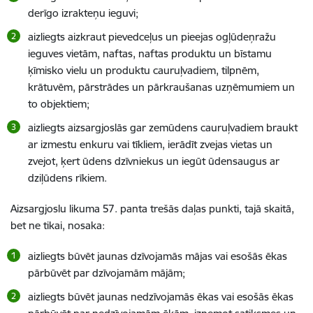
derīgo izrakteņu ieguvi;
aizliegts aizkraut pievedceļus un pieejas ogļūdeņražu
ieguves vietām, naftas, naftas produktu un bīstamu
ķīmisko vielu un produktu cauruļvadiem, tilpnēm,
krātuvēm, pārstrādes un pārkraušanas uzņēmumiem un
to objektiem;
aizliegts aizsargjoslās gar zemūdens cauruļvadiem braukt
ar izmestu enkuru vai tīkliem, ierādīt zvejas vietas un
zvejot, ķert ūdens dzīvniekus un iegūt ūdensaugus ar
dziļūdens rīkiem.
Aizsargjoslu likuma 57. panta trešās daļas punkti, tajā skaitā,
bet ne tikai, nosaka:
aizliegts būvēt jaunas dzīvojamās mājas vai esošās ēkas
pārbūvēt par dzīvojamām mājām;
aizliegts būvēt jaunas nedzīvojamās ēkas vai esošās ēkas