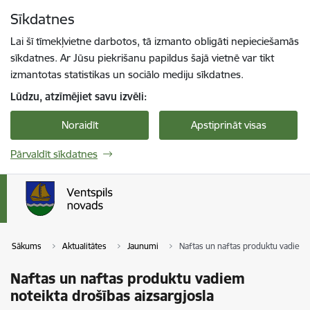
Pāriet uz lapas saturu
Sīkdatnes
Spied
lai meklētu
Enter
Lai šī tīmekļvietne darbotos, tā izmanto obligāti nepieciešamās
sīkdatnes. Ar Jūsu piekrišanu papildus šajā vietnē var tikt
izmantotas statistikas un sociālo mediju sīkdatnes.
Lūdzu, atzīmējiet savu izvēli:
Noraidīt
Apstiprināt visas
Pārvaldīt sīkdatnes
Sākums
Aktualitātes
Jaunumi
Naftas un naftas produktu vadiem n
Naftas un naftas produktu vadiem
noteikta drošības aizsargjosla