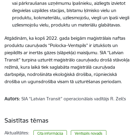
vai pārkraušanas uzņēmumu īpašnieku, aizliegts izvietot
degvielas uzpildes stacijas, bīstamu ķīmisko vielu un
produktu, kokmateriālu, uzliesmojošu, viegli un īpaši viegli
uzliesmojošu vielu, produktu un materiālu glabātavas.
Atgādinām, ka kopš 2022. gada beigām maģistrālais naftas
produktu cauruļvads “Polocka–Ventspils” ir iztukšots un
piepildīts ar inertās gāzes (slāpekļa) maisījumu. SIA “Latvian
Transit” turpina uzturēt maģistrālo cauruļvadu drošā stāvokļa
režīmā, kura laikā tiek saglabāta maģistrālā cauruļvada
darbspēja, nodrošināta ekoloģiskā drošība, rūpnieciskā
drošība un ugunsdrošība visam tā uzturēšanas periodam.
Autors:
SIA “Latvian Transit” operacionālais vadītājs R. Zelčs
Saistītas tēmas
Aktualitātes:
Cita informācija
Ventspils novads