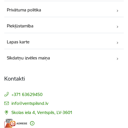
Privātuma politika
Piekļūstamība
Lapas karte
Sīkdatņu izvēles maiņa
Kontakti
+371 63629450
E-pasts:
info@ventspilsnd.lv
Skolas iela 4, Ventspils, LV-3601