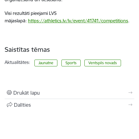
Visi rezultāti pieejami LVS
mājaslapā:
https://athletics.lv/lv/event/41741/competitions
.
Saistītas tēmas
Aktualitātes:
Jaunatne
Sports
Ventspils novads
Drukāt lapu
Dalīties