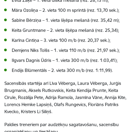
Evita Zaķe – 1. vieta diska mešanā (rez. 28,13 m);
Māra Ozoliņa – 2. vieta 100 m sprintā (rez. 13,70 sek.);
Sabīne Bērziņa – 1. vieta šķēpa mešanā (rez. 35,42 m);
Keita Gruntmane – 2. vieta šķēpa mešanā (rez. 25,34);
Karīna Cintiņa – 3. vieta 100 m/b (rez. 20,37 sek.);
Demjens Niks Tolšs – 1. vieta 110 m/b (rez. 21,97 sek.);
Ilgvars Dagnis Ūdris – 1. vieta 300 m/b (rez. 1:03,41);
Endijs Blūmentāls – 2. vieta 300 m/b (rez. 1:11,99).
Sacensībās startēja arī Līva Vēberga, Laura Vēberga, Jurģis
Brugmanis, Aksels Rutkovskis, Keita Kendija Prunte, Keita
Cīrule, Rozālija Pete, Adrija Ramola, Jasmīna Vāne, Annija Kite,
Lorencs Hemke Lapsiņš, Olafs Rungevics, Floriāns Patriks
Kvecko, Kristers Li Siliņš.
Paldies treneriem par audzēkņu sagatavošanu, sacensību
organizēšanu un tiesāšanu.