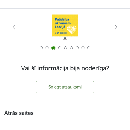
Vai šī informācija bija noderīga?
Sniegt atsauksmi
Kājene
Ātrās saites