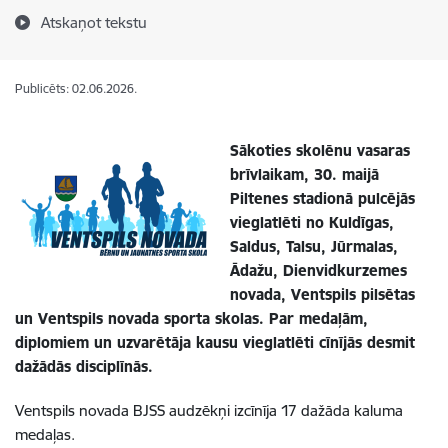
Atskaņot tekstu
Publicēts: 02.06.2026.
Sākoties skolēnu vasaras
brīvlaikam, 30. maijā
Piltenes stadionā pulcējās
vieglatlēti no Kuldīgas,
Saldus, Talsu, Jūrmalas,
Ādažu, Dienvidkurzemes
novada, Ventspils pilsētas
un Ventspils novada sporta skolas. Par medaļām,
diplomiem un uzvarētāja kausu vieglatlēti cīnījās desmit
dažādās disciplīnās.
Ventspils novada BJSS audzēkņi izcīnīja 17 dažāda kaluma
medaļas.