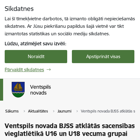
Pāriet uz lapas saturu
Sīkdatnes
Spied
lai meklētu
Enter
Lai šī tīmekļvietne darbotos, tā izmanto obligāti nepieciešamās
sīkdatnes. Ar Jūsu piekrišanu papildus šajā vietnē var tikt
izmantotas statistikas un sociālo mediju sīkdatnes.
Lūdzu, atzīmējiet savu izvēli:
Noraidīt
Apstiprināt visas
Pārvaldīt sīkdatnes
Sākums
Aktualitātes
Jaunumi
Ventspils novada BJSS atklātās sa
Ventspils novada BJSS atklātās sacensības
vieglatlētikā U16 un U18 vecuma grupai