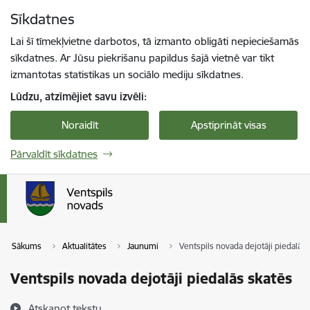
Pāriet uz lapas saturu
Sīkdatnes
Spied
lai meklētu
Enter
Lai šī tīmekļvietne darbotos, tā izmanto obligāti nepieciešamās
sīkdatnes. Ar Jūsu piekrišanu papildus šajā vietnē var tikt
izmantotas statistikas un sociālo mediju sīkdatnes.
Lūdzu, atzīmējiet savu izvēli:
Noraidīt
Apstiprināt visas
Pārvaldīt sīkdatnes
Sākums
Aktualitātes
Jaunumi
Ventspils novada dejotāji piedalās 
Ventspils novada dejotāji piedalās skatēs
Atskaņot tekstu