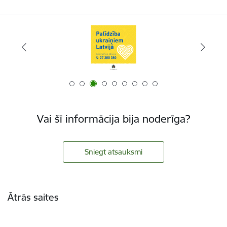
Vai šī informācija bija noderīga?
Sniegt atsauksmi
Kājene
Ātrās saites