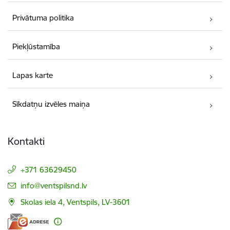
Privātuma politika
Piekļūstamība
Lapas karte
Sīkdatņu izvēles maiņa
Kontakti
+371 63629450
E-pasts:
info@ventspilsnd.lv
Skolas iela 4, Ventspils, LV-3601