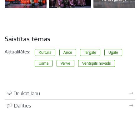
Saistītas tēmas
Aktualitātes:
Kultūra
Ance
Tārgale
Ugāle
Usma
Vārve
Ventspils novads
Drukāt lapu
Dalīties