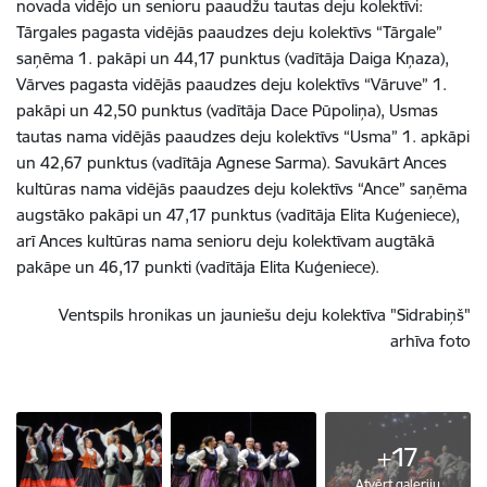
novada vidējo un senioru paaudžu tautas deju kolektīvi:
Tārgales pagasta vidējās paaudzes deju kolektīvs “Tārgale”
saņēma 1. pakāpi un 44,17 punktus (vadītāja Daiga Kņaza),
Vārves pagasta vidējās paaudzes deju kolektīvs “Vāruve” 1.
pakāpi un 42,50 punktus (vadītāja Dace Pūpoliņa), Usmas
tautas nama vidējās paaudzes deju kolektīvs “Usma” 1. apkāpi
un 42,67 punktus (vadītāja Agnese Sarma). Savukārt Ances
kultūras nama vidējās paaudzes deju kolektīvs “Ance” saņēma
augstāko pakāpi un 47,17 punktus (vadītāja Elita Kuģeniece),
arī Ances kultūras nama senioru deju kolektīvam augtākā
pakāpe un 46,17 punkti (vadītāja Elita Kuģeniece).
Ventspils hronikas un jauniešu deju kolektīva "Sidrabiņš"
arhīva foto
+17
Atvērt galeriju