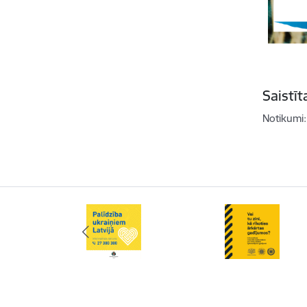
Saistī
Notikumi: