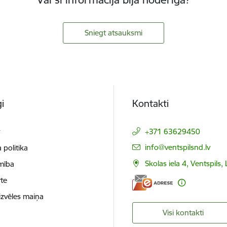
Sniegt atsauksmi
i
Kontakti
t
+371 63629450
E-pasts:
info@ventspilsnd.lv
 politika
Skolas iela 4, Ventspils
mība
te
izvēles maiņa
Visi kontakti