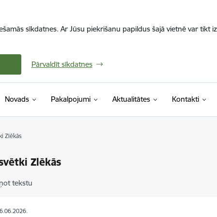
iešamās sīkdatnes. Ar Jūsu piekrišanu papildus šajā vietnē var tikt i
Pārvaldīt sīkdatnes
Novads
Pakalpojumi
Aktualitātes
Kontakti
ki Zlēkās
svētki Zlēkās
ņot tekstu
26.06.2026.