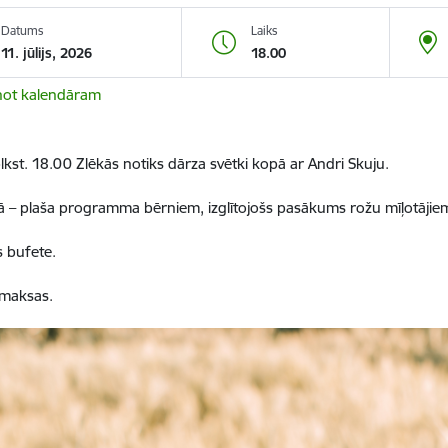
Datums
Laiks
11. jūlijs, 2026
18.00
not kalendāram
 plkst. 18.00 Zlēkās notiks dārza svētki kopā ar Andri Skuju.
– plaša programma bērniem, izglītojošs pasākums rožu mīļotājiem
 bufete.
 maksas.