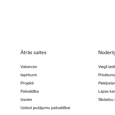
Kājene
Ātrās saites
Noderīg
Vakances
Viegli lasī
Iepirkumi
Privātuma
Projekti
Piekļūsta
Pašvaldība
Lapas kar
Izsoles
Sīkdatņu 
Uzdod jautājumu pašvaldībai