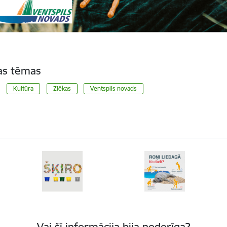
tas tēmas
Kultūra
Zlēkas
Ventspils novads
Vai šī informācija bija noderīga?