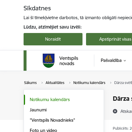
Pāriet uz lapas saturu
Sīkdatnes
Lai šī tīmekļvietne darbotos, tā izmanto obligāti nepiec
Lūdzu, atzīmējiet savu izvēli:
Noraidīt
Apstiprināt visas
Pašvaldība
Sākums
Aktualitātes
Notikumu kalendārs
Dārza svēt
Dārza 
Notikumu kalendārs
Jaunumi
Atska
"Ventspils Novadnieks"
Publicēts: 
Foto un video