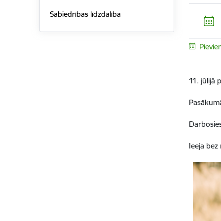
Sabiedrības līdzdalība
Pievie
11. jūlijā
Pasākumā 
Darbosies
Ieeja bez