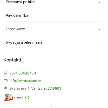
Privātuma politika
Piekļūstamība
Lapas karte
Sīkdatņu izvēles maiņa
Kontakti
+371 63629450
E-pasts:
info@ventspilsnd.lv
Skolas iela 4, Ventspils, LV-3601