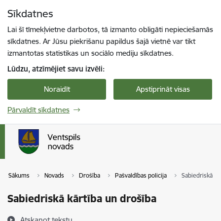
Pāriet uz lapas saturu
Sīkdatnes
Spied
lai meklētu
Enter
Lai šī tīmekļvietne darbotos, tā izmanto obligāti nepieciešamās
sīkdatnes. Ar Jūsu piekrišanu papildus šajā vietnē var tikt
izmantotas statistikas un sociālo mediju sīkdatnes.
Lūdzu, atzīmējiet savu izvēli:
Noraidīt
Apstiprināt visas
Pārvaldīt sīkdatnes
Sākums
Novads
Drošība
Pašvaldības policija
Sabiedriskā kā
Sabiedriskā kārtība un drošība
Atskaņot tekstu