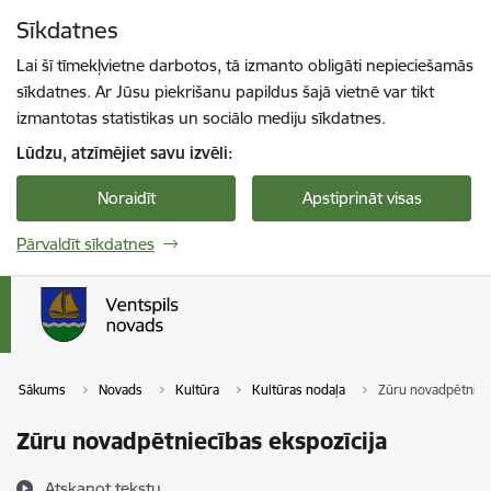
Pāriet uz lapas saturu
Sīkdatnes
Spied
lai meklētu
Enter
Lai šī tīmekļvietne darbotos, tā izmanto obligāti nepieciešamās
sīkdatnes. Ar Jūsu piekrišanu papildus šajā vietnē var tikt
izmantotas statistikas un sociālo mediju sīkdatnes.
Lūdzu, atzīmējiet savu izvēli:
Noraidīt
Apstiprināt visas
Pārvaldīt sīkdatnes
Sākums
Novads
Kultūra
Kultūras nodaļa
Zūru novadpētniecī
Zūru novadpētniecības ekspozīcija
Atskaņot tekstu