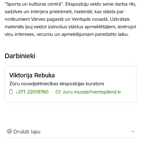
“Sporta un kultūras centrā”. Ekspozīciju veido senie darba rīki,
sadzīves un interjera priekšmeti, materiāli, kas stāsta par
notikumiem Vārves pagastā un Ventspils novadā. Uzkrātais
materiāls ļauj veidot izzinošus stāstus apmeklētājiem, ievērojot
viņu intereses, vecumu un apmeklējumam paredzēto laiku.
Darbinieki
Viktorija Rebuka
Zūru novadpētniecības ekspozīcijas kuratore
+371 22018760
E-pasts:
zuru.muzejs@ventspilsnd.lv
Drukāt lapu