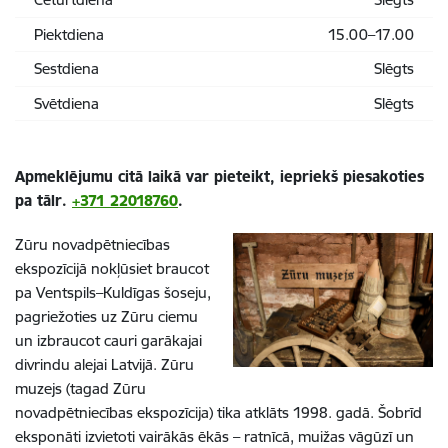
Piektdiena
15.00–17.00
Sestdiena
Slēgts
Svētdiena
Slēgts
Apmeklējumu citā laikā var pieteikt, iepriekš piesakoties
pa tālr.
+371 22018760
.
Zūru novadpētniecības
ekspozīcijā nokļūsiet braucot
pa Ventspils–Kuldīgas šoseju,
pagriežoties uz Zūru ciemu
un izbraucot cauri garākajai
divrindu alejai Latvijā. Zūru
muzejs (tagad Zūru
novadpētniecības ekspozīcija) tika atklāts 1998. gadā. Šobrīd
eksponāti izvietoti vairākās ēkās – ratnīcā, muižas vāgūzī un