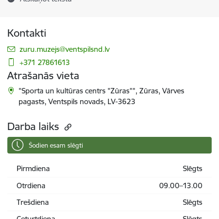
Kontakti
E-pasts:
zuru.muzejs@ventspilsnd.lv
+371 27861613
Atrašanās vieta
"Sporta un kultūras centrs "Zūras"", Zūras, Vārves
pagasts, Ventspils novads, LV-3623
Darba laiks
Šodien esam slēgti
Pirmdiena
Slēgts
Otrdiena
09.00–13.00
Trešdiena
Slēgts
Ceturtdiena
Slēgts