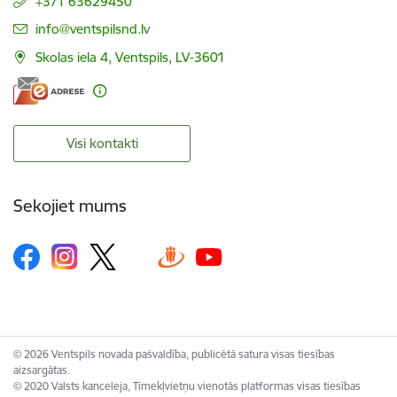
+371 63629450
E-pasts:
info@ventspilsnd.lv
Skolas iela 4, Ventspils, LV-3601
Visi kontakti
Sekojiet mums
© 2026 Ventspils novada pašvaldība, publicētā satura visas tiesības
aizsargātas.
© 2020 Valsts kanceleja, Tīmekļvietņu vienotās platformas visas tiesības