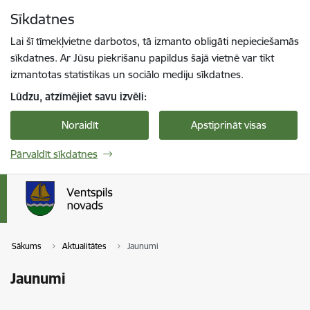
Pāriet uz lapas saturu
Sīkdatnes
Spied
lai meklētu
Enter
Lai šī tīmekļvietne darbotos, tā izmanto obligāti nepieciešamās
sīkdatnes. Ar Jūsu piekrišanu papildus šajā vietnē var tikt
izmantotas statistikas un sociālo mediju sīkdatnes.
Lūdzu, atzīmējiet savu izvēli:
Noraidīt
Apstiprināt visas
Pārvaldīt sīkdatnes
Sākums
Aktualitātes
Jaunumi
Jaunumi