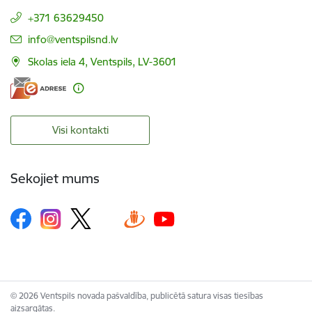
+371 63629450
E-pasts:
info@ventspilsnd.lv
Skolas iela 4, Ventspils, LV-3601
Visi kontakti
Sekojiet mums
© 2026 Ventspils novada pašvaldība, publicētā satura visas tiesības
aizsargātas.