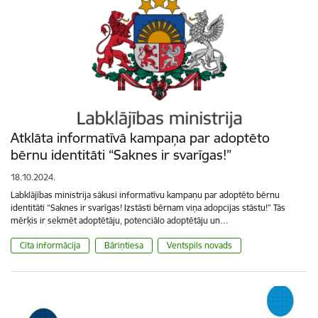
Atklāta informatīvā kampaņa par adoptēto
bērnu identitāti “Saknes ir svarīgas!”
18.10.2024.
Labklājības ministrija sākusi informatīvu kampaņu par adoptēto bērnu
identitāti “Saknes ir svarīgas! Izstāsti bērnam viņa adopcijas stāstu!” Tās
mērķis ir sekmēt adoptētāju, potenciālo adoptētāju un…
Cita informācija
Bāriņtiesa
Ventspils novads