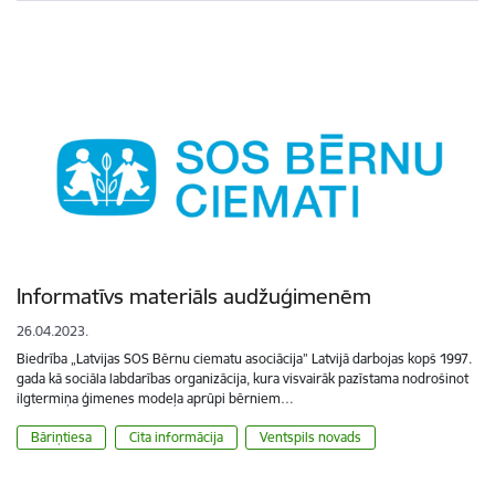
Informatīvs materiāls audžuģimenēm
26.04.2023.
Biedrība „Latvijas SOS Bērnu ciematu asociācija” Latvijā darbojas kopš 1997.
gada kā sociāla labdarības organizācija, kura visvairāk pazīstama nodrošinot
ilgtermiņa ģimenes modeļa aprūpi bērniem…
Bāriņtiesa
Cita informācija
Ventspils novads