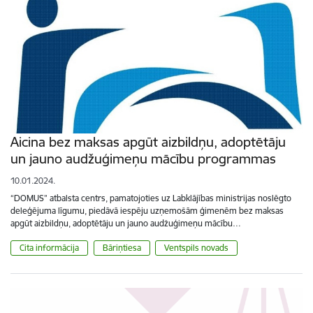
Aicina bez maksas apgūt aizbildņu, adoptētāju
un jauno audžuģimeņu mācību programmas
10.01.2024.
“DOMUS” atbalsta centrs, pamatojoties uz Labklājības ministrijas noslēgto
deleģējuma līgumu, piedāvā iespēju uzņemošām ģimenēm bez maksas
apgūt aizbildņu, adoptētāju un jauno audžuģimeņu mācību…
Cita informācija
Bāriņtiesa
Ventspils novads