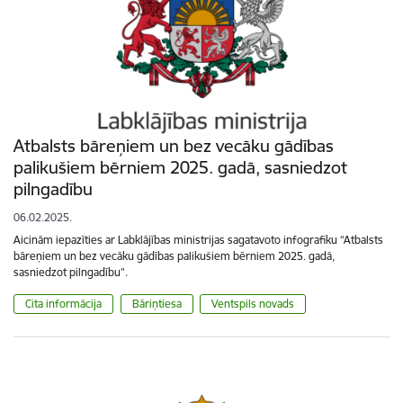
Atbalsts bāreņiem un bez vecāku gādības
palikušiem bērniem 2025. gadā, sasniedzot
pilngadību
06.02.2025.
Aicinām iepazīties ar Labklājības ministrijas sagatavoto infografiku “Atbalsts
bāreņiem un bez vecāku gādības palikušiem bērniem 2025. gadā,
sasniedzot pilngadību”.
Cita informācija
Bāriņtiesa
Ventspils novads