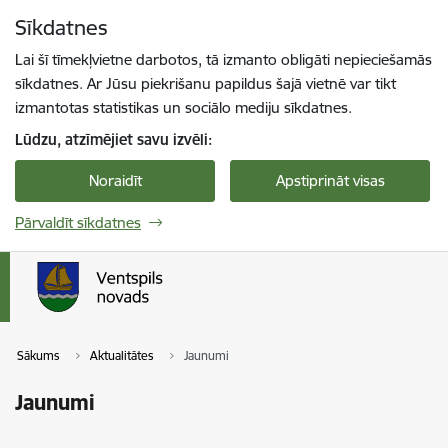
Pāriet uz lapas saturu
Sīkdatnes
Spied
lai meklētu
Enter
Lai šī tīmekļvietne darbotos, tā izmanto obligāti nepieciešamās
sīkdatnes. Ar Jūsu piekrišanu papildus šajā vietnē var tikt
izmantotas statistikas un sociālo mediju sīkdatnes.
Lūdzu, atzīmējiet savu izvēli:
Noraidīt
Apstiprināt visas
Pārvaldīt sīkdatnes
Sākums
Aktualitātes
Jaunumi
Jaunumi