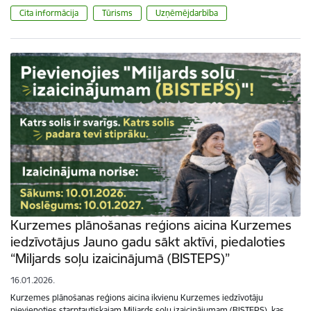
Cita informācija
Tūrisms
Uzņēmējdarbība
Kurzemes plānošanas reģions aicina Kurzemes
iedzīvotājus Jauno gadu sākt aktīvi, piedaloties
“Miljards soļu izaicinājumā (BISTEPS)”
16.01.2026.
Kurzemes plānošanas reģions aicina ikvienu Kurzemes iedzīvotāju
pievienoties starptautiskajam Miljards soļu izaicinājumam (BISTEPS), kas