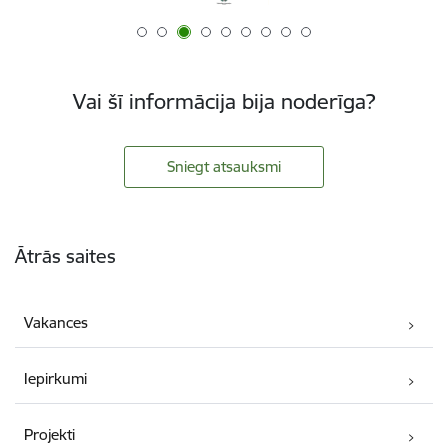
Vai šī informācija bija noderīga?
Sniegt atsauksmi
Kājene
Ātrās saites
Vakances
Iepirkumi
Projekti