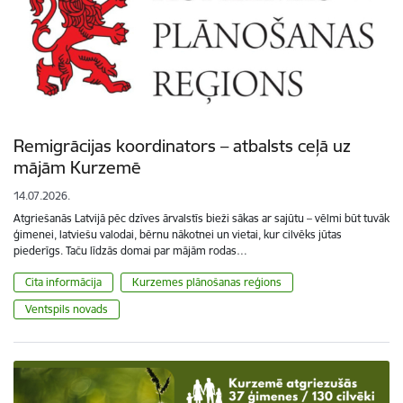
Remigrācijas koordinators – atbalsts ceļā uz
mājām Kurzemē
14.07.2026.
Atgriešanās Latvijā pēc dzīves ārvalstīs bieži sākas ar sajūtu – vēlmi būt tuvāk
ģimenei, latviešu valodai, bērnu nākotnei un vietai, kur cilvēks jūtas
piederīgs. Taču līdzās domai par mājām rodas…
Cita informācija
Kurzemes plānošanas reģions
Ventspils novads