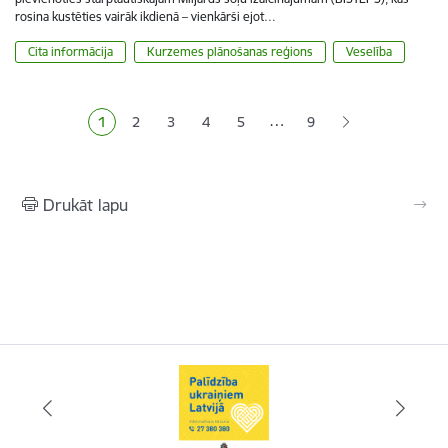
rosina kustēties vairāk ikdienā – vienkārši ejot…
Cita informācija
Kurzemes plānošanas reģions
Veselība
Lapošana
…
1
2
3
4
5
9
Pašreizējā lapa
Lapa
Lapa
Lapa
Lapa
Drukāt lapu