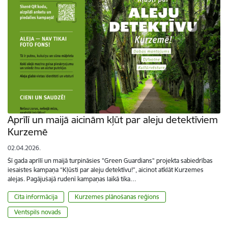
Aprīlī un maijā aicinām kļūt par aleju detektīviem
Kurzemē
02.04.2026.
Šī gada aprīlī un maijā turpināsies "Green Guardians" projekta sabiedrības
iesaistes kampaņa “Kļūsti par aleju detektīvu!”, aicinot atklāt Kurzemes
alejas. Pagājušajā rudenī kampaņas laikā tika…
Cita informācija
Kurzemes plānošanas reģions
Ventspils novads