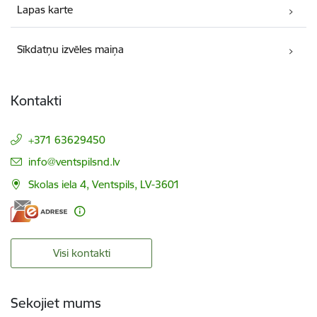
Lapas karte
Sīkdatņu izvēles maiņa
Kontakti
+371 63629450
E-pasts:
info@ventspilsnd.lv
Skolas iela 4, Ventspils, LV-3601
Visi kontakti
Sekojiet mums