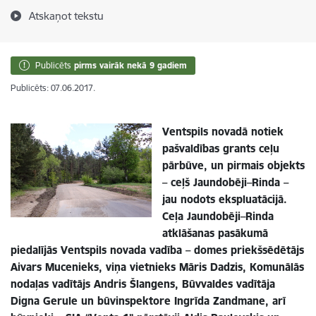
Atskaņot tekstu
Publicēts
pirms vairāk nekā 9 gadiem
Publicēts: 07.06.2017.
Ventspils novadā notiek
pašvaldības grants ceļu
pārbūve, un pirmais objekts
– ceļš Jaundobēji–Rinda –
jau nodots ekspluatācijā.
Ceļa Jaundobēji–Rinda
atklāšanas pasākumā
piedalījās Ventspils novada vadība – domes priekšsēdētājs
Aivars Mucenieks, viņa vietnieks Māris Dadzis, Komunālās
nodaļas vadītājs Andris Šlangens, Būvvaldes vadītāja
Digna Gerule un būvinspektore Ingrīda Zandmane, arī