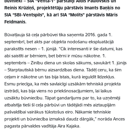
būvnieki – SIA “Venta-1” pārstāvji Aldis Paulovskis un
Reinis Krūziņš, projektētāju pārstāvis Imants Baņķis no
SIA “SBI–Ventspils”, kā arī SIA “Molits” pārstāvis Māris
Feldmanis.
Būvatļauja šā ceļa pārbūvei tika saņemta 2016. gada 1.
septembrī, bet akts par objekta nodošanu ekspluatācijā
parakstīts nesen – 1. jūnijā. “Cik interesanti ir šie datumi, kas
abi saistīti ar bērniem, bet bērni ir mūsu nākotne. 1.
septembris – Zinību diena un skolas sākums, savukārt 1. jūnijs
– Starptautiskā bērnu aizsardzības diena. Tādēļ ceru, ka šim
ceļam ir nākotne un tas bija īstais, kurā ieguldīt līdzekļus.
Esmu priecīga, ka mēs savlaicīgi uzsākām tehniskā projekta
izstrādi, kas bija viens no priekšnosacījumiem, lai laikus
uzsāktu būvniecību. Tāpat gandarījums par to, ka uzņēmēji
atbalstīja tieši šī ceļa pārbūvi un tādējādi mēs aiztaupījām
pašvaldībai vairākus tūkstošus eiro. Nākamie tehniskie
projekti un būvniecība izmaksā daudz dārgāk,” norāda Ances
pagasta pārvaldes vadītāja Aira Kajaka.