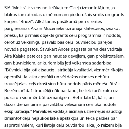
SIA “Molits” ir viens no lielākajiem šī ceļa izmantotājiem, jo
blakus tam atrodas uzņēmumam piederošais smilts un grants
karjers “Brieži”. Atklāšanas pasākumā pirms lentes
pārgriešanas Aivars Mucenieks uzrunāja klātesošos, izsakot
prieku, ka pirmais objekts grants ceļu programmā ir nodots,
cerot uz veiksmīgu pašvaldības ceļu būvniecību pārējos
novada pagastos. Savukārt Ances pagasta pārvaldes vadītāja
Aira Kajaka pateicās gan naudas devējiem, gan projektētājiem,
gan būvniekiem, ar kuriem bija ļoti veiksmīga sadarbība:
“Būvnieki bija ļoti atsaucīgi, strādāja kvalitatīvi, vienmēr rīkojās
operatīvi. Ja laika apstākļi un vēl dažas nianses nebūtu
traucējušas, ceļš droši vien būtu nodots pāris mēnešu ātrāk.
Reizēm arī daži traucēkļi nāk par labu, tie liek turēt roku uz
pulsa un vienmēr būt uzmanīgiem. Bet ir labi tā, kā ir, un
dažas dienas pirms pašvaldību vēlēšanām ceļš tika nodots
ekspluatācijā.” Pārvaldes vadītāja aicināja uzņēmējus saudzīgi
izmantot ceļu nejaukos laika apstākļos un teica paldies par
sapratni visiem, kuri lietoja ceļu būvdarbu laikā, jo reizēm bija