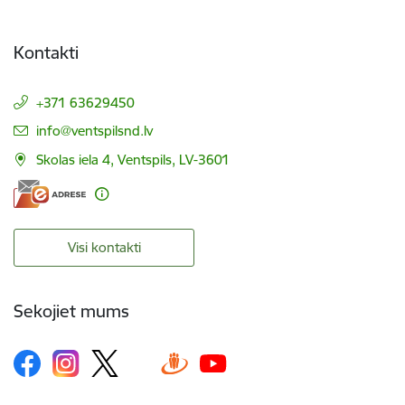
Kontakti
+371 63629450
E-pasts:
info@ventspilsnd.lv
Skolas iela 4, Ventspils, LV-3601
Visi kontakti
Sekojiet mums