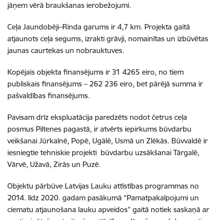
jāņem vērā braukšanas ierobežojumi.
Ceļa Jaundobēji–Rinda garums ir 4,7 km. Projekta gaitā
atjaunots ceļa segums, izrakti grāvji, nomainītas un izbūvētas
jaunas caurtekas un nobrauktuves.
Kopējais objekta finansējums ir 31 4265 eiro, no tiem
publiskais finansējums – 262 236 eiro, bet pārējā summa ir
pašvaldības finansējums.
Pavisam drīz ekspluatācija paredzēts nodot četrus ceļa
posmus Piltenes pagastā, ir atvērts iepirkums būvdarbu
veikšanai Jūrkalnē, Popē, Ugālē, Usmā un Zlēkās. Būvvaldē ir
iesniegtie tehniskie projekti būvdarbu uzsākšanai Tārgalē,
Vārvē, Užavā, Zirās un Puzē.
Objektu pārbūve Latvijas Lauku attīstības programmas no
2014. līdz 2020. gadam pasākumā “Pamatpakalpojumi un
ciematu atjaunošana lauku apveidos” gaitā notiek saskaņā ar