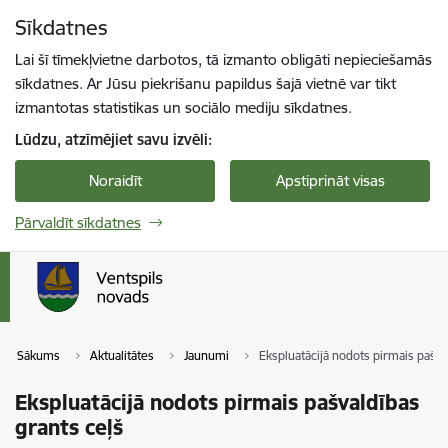
Pāriet uz lapas saturu
Sīkdatnes
Spied
lai meklētu
Enter
Lai šī tīmekļvietne darbotos, tā izmanto obligāti nepieciešamās
sīkdatnes. Ar Jūsu piekrišanu papildus šajā vietnē var tikt
izmantotas statistikas un sociālo mediju sīkdatnes.
Lūdzu, atzīmējiet savu izvēli:
Noraidīt
Apstiprināt visas
Pārvaldīt sīkdatnes
Sākums
Aktualitātes
Jaunumi
Ekspluatācijā nodots pirmais pašva
Ekspluatācijā nodots pirmais pašvaldības
grants ceļš