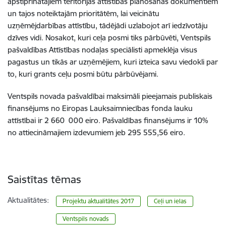
apstiprinātajiem teritorijas attīstības plānošanas dokumentiem
un tajos noteiktajām prioritātēm, lai veicinātu
uzņēmējdarbības attīstību, tādējādi uzlabojot arī iedzīvotāju
dzīves vidi. Nosakot, kuri ceļa posmi tiks pārbūvēti, Ventspils
pašvaldības Attīstības nodaļas speciālisti apmeklēja visus
pagastus un tikās ar uzņēmējiem, kuri izteica savu viedokli par
to, kuri grants ceļu posmi būtu pārbūvējami.
Ventspils novada pašvaldībai maksimāli pieejamais publiskais
finansējums no Eiropas Lauksaimniecības fonda lauku
attīstībai ir 2 660 000 eiro. Pašvaldības finansējums ir 10%
no attiecināmajiem izdevumiem jeb 295 555,56 eiro.
Saistītas tēmas
Aktualitātes:
Projektu aktualitātes 2017
Ceļi un ielas
Ventspils novads