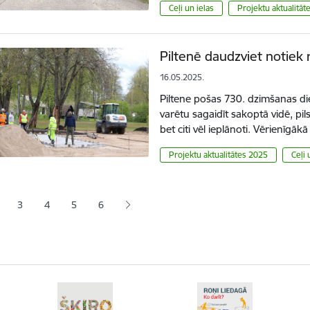
Ceļi un ielas
Projektu aktualitāt
Piltenē daudzviet notiek
16.05.2025.
Piltene pošas 730. dzimšanas dien
varētu sagaidīt sakoptā vidē, pil
bet citi vēl ieplānoti. Vērienīg
Projektu aktualitātes 2025
Ceļi 
ana
3
4
5
6
jā lapa
pa
Lapa
Lapa
Lapa