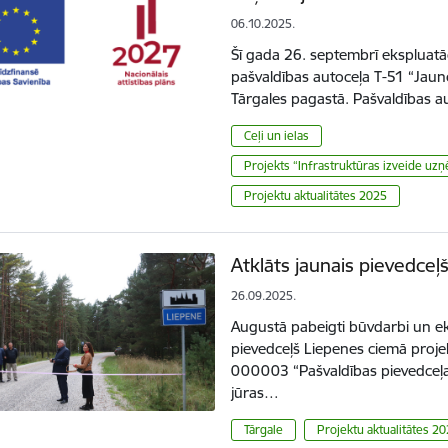
06.10.2025.
Šī gada 26. septembrī ekspluatā
pašvaldības autoceļa T-51 “Jaun
Tārgales pagastā. Pašvaldības a
Ceļi un ielas
Projekts “Infrastruktūras izveide uzņ
Projektu aktualitātes 2025
Atklāts jaunais pievedce
26.09.2025.
Augustā pabeigti būvdarbi un ek
pievedceļš Liepenes ciemā proj
000003 “Pašvaldības pievedceļa
jūras…
Tārgale
Projektu aktualitātes 2