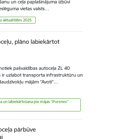
anu un ceļa paplašinājuma izbūvi
ieslēguma vietas valsts…
u aktualitātes 2025
ceļu, plāno labiekārtot
 notiek pašvaldības autoceļa ZL 40
ir uzlabot transporta infrastruktūru un
 daudzīvokļu mājām “Avoti”…
ība un labiekārtošana pie mājas “Purenes”
oceļa pārbūve
ai