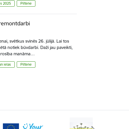
es 2025
Piltene
 remontdarbi
ai, svētkus svinēs 26. jūlijā. Lai tos
sētā notiek būvdarbi. Daži jau paveikti,
ākā rosība manāma…
un ielas
Piltene