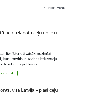
Notīrīt filtrus
tā tiek uzlabota ceļu un ielu
ar tiek īstenoti vairāki nozīmīgi
i, kuru mērķis ir uzlabot iedzīvotāju
mes drošību un publiskās…
pils novads
nts, visā Latvijā – plaši ceļu