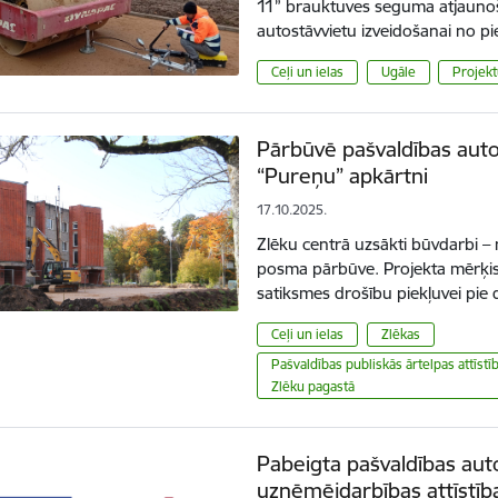
11” brauktuves seguma atjaunoš
autostāvvietu izveidošanai no p
Ceļi un ielas
Ugāle
Projekt
Pārbūvē pašvaldības auto
“Pureņu” apkārtni
17.10.2025.
Zlēku centrā uzsākti būvdarbi –
posma pārbūve. Projekta mērķis 
satiksmes drošību piekļuvei pie
Ceļi un ielas
Zlēkas
Pašvaldības publiskās ārtelpas attīst
Zlēku pagastā
Pabeigta pašvaldības aut
uzņēmējdarbības attīstīb