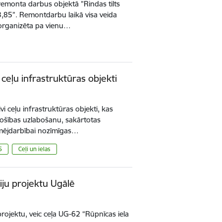
s remonta darbus objektā ”Rindas tilts
,85”. Remontdarbu laikā visa veida
s organizēta pa vienu…
i ceļu infrastruktūras objekti
ivi ceļu infrastruktūras objekti, kas
drošības uzlabošanu, sakārtotas
ēmējdarbībai nozīmīgas…
5
Ceļi un ielas
ciju projektu Ugālē
 projektu, veic ceļa UG-62 “Rūpnīcas iela