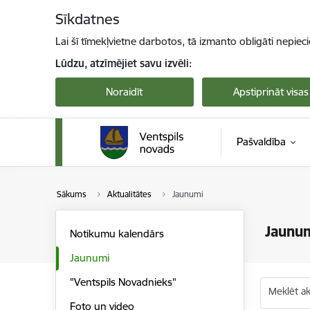
Pāriet uz lapas saturu
Sīkdatnes
Lai šī tīmekļvietne darbotos, tā izmanto obligāti nepiec
Lūdzu, atzīmējiet savu izvēli:
Noraidīt
Apstiprināt visas
Pašvaldība
Sākums
Aktualitātes
Jaunumi
Jaunu
Notikumu kalendārs
Jaunumi
"Ventspils Novadnieks"
Meklēt akt
Foto un video