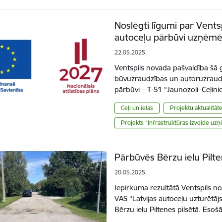
Noslēgti līgumi par Vents
autoceļu pārbūvi uzņēmēj
22.05.2025.
Ventspils novada pašvaldība šā g
būvuzraudzības un autoruzraudz
pārbūvi – T-51 “Jaunozoli–Ceļin
Ceļi un ielas
Projektu aktualitāt
Projekts “Infrastruktūras izveide uzņ
Pārbūvēs Bērzu ielu Pilt
20.05.2025.
Iepirkuma rezultātā Ventspils no
VAS “Latvijas autoceļu uzturētā
Bērzu ielu Piltenes pilsētā. Eso