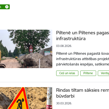
as
Piltenē un Piltenes pagas
infrastruktūra
03.08.2026.
Piltenē un Piltenes pagastā šovas
infrastruktūras attīstības projekt
pārvietošanās iespējas, satiks
Ceļi un ielas
Piltene
Vents
Rindas tiltam sāksies remo
būvdarbi
30.03.2026.