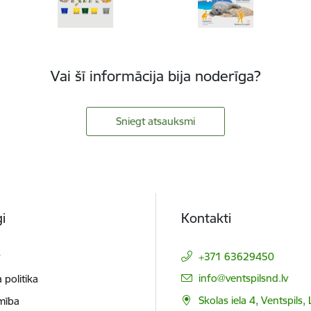
Vai šī informācija bija noderīga?
Sniegt atsauksmi
i
Kontakti
t
+371 63629450
E-pasts:
info@ventspilsnd.lv
 politika
Skolas iela 4, Ventspils
mība