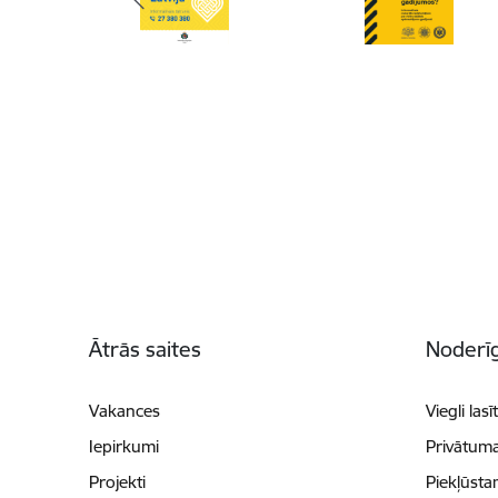
Kājene
Ātrās saites
Noderīg
Vakances
Viegli lasī
Iepirkumi
Privātuma
Projekti
Piekļūsta