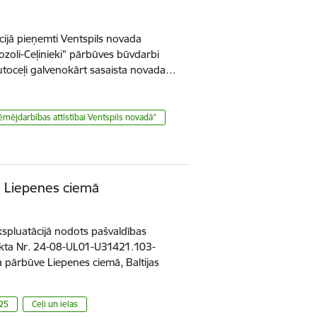
cijā pieņemti Ventspils novada
ozoli-Ceļinieki” pārbūves būvdarbi
utoceļi galvenokārt sasaista novada…
ēmējdarbības attīstībai Ventspils novadā”
ļš Liepenes ciemā
spluatācijā nodots pašvaldības
ekta Nr. 24-08-UL01-U31421.103-
 pārbūve Liepenes ciemā, Baltijas
025
Ceļi un ielas