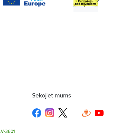
Sekojiet mums
, LV-3601