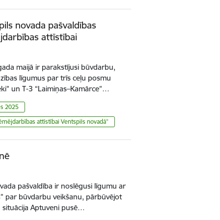
pils novada pašvaldības
darbības attīstībai
ada maijā ir parakstījusi būvdarbu,
ības līgumus par trīs ceļu posmu
ieki” un T-3 “Laimiņas–Kamārce”…
es 2025
ēmējdarbības attīstībai Ventspils novadā”
enē
vada pašvaldība ir noslēgusi līgumu ar
js” par būvdarbu veikšanu, pārbūvējot
šā situācija Aptuveni pusē…