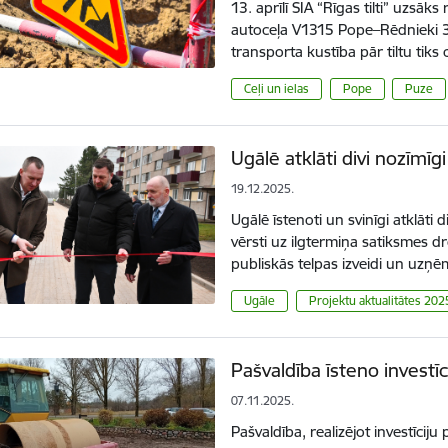
13. aprīlī SIA “Rīgas tilti” uzsāk
autoceļa V1315 Pope–Rēdnieki 3
transporta kustība pār tiltu tik
Ceļi un ielas
Pope
Puze
Ugālē atklāti divi nozīmīg
19.12.2025.
Ugālē īstenoti un svinīgi atklāti d
vērsti uz ilgtermiņa satiksmes 
publiskās telpas izveidi un uzņ
Ugāle
Projektu aktualitātes 202
Pašvaldība īsteno investī
07.11.2025.
Pašvaldība, realizējot investīciju