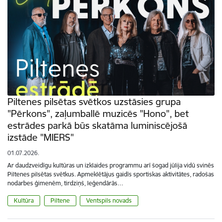
Piltenes pilsētas svētkos uzstāsies grupa
"Pērkons", zaļumballē muzicēs "Hono", bet
estrādes parkā būs skatāma luminiscējošā
izstāde "MIERS"
01.07.2026.
Ar daudzveidīgu kultūras un izklaides programmu arī šogad jūlija vidū svinēs
Piltenes pilsētas svētkus. Apmeklētājus gaidīs sportiskas aktivitātes, radošas
nodarbes ģimenēm, tirdziņš, leģendārās…
Kultūra
Piltene
Ventspils novads