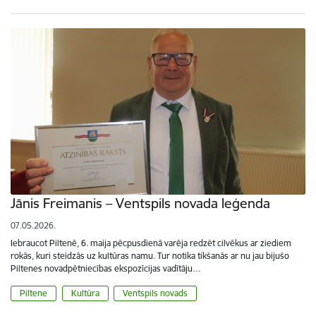
Jānis Freimanis – Ventspils novada leģenda
07.05.2026.
Iebraucot Piltenē, 6. maija pēcpusdienā varēja redzēt cilvēkus ar ziediem
rokās, kuri steidzās uz kultūras namu. Tur notika tikšanās ar nu jau bijušo
Piltenes novadpētniecības ekspozīcijas vadītāju…
Piltene
Kultūra
Ventspils novads
Lapošana