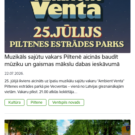
Muzikāls sajūtu vakars Piltenē aicinās baudīt
mūziku un gaismas mākslu dabas ieskāvumā
22.07.2026.
25. jūlijā ikviens aicināts uz īpašu muzikālu sajūtu vakaru “Ambient Venta”
Piltenes estrādes parkā pie Vecventas – vienā no Latvijas gleznainākajām
vietām. Vakaru plkst. 21.00 atklās koklētāja…
Kultūra
Piltene
Ventspils novads