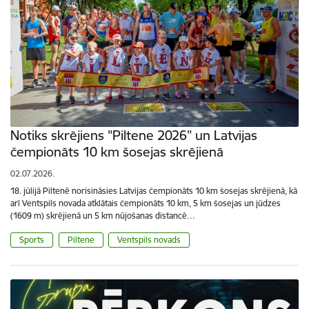
Notiks skrējiens "Piltene 2026” un Latvijas
čempionāts 10 km šosejas skrējienā
02.07.2026.
18. jūlijā Piltenē norisināsies Latvijas čempionāts 10 km šosejas skrējienā, kā
arī Ventspils novada atklātais čempionāts 10 km, 5 km šosejas un jūdzes
(1609 m) skrējienā un 5 km nūjošanas distancē…
Sports
Piltene
Ventspils novads