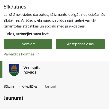
Pāriet uz lapas saturu
Sīkdatnes
Spied
lai meklētu
Enter
Lai šī tīmekļvietne darbotos, tā izmanto obligāti nepieciešamās
sīkdatnes. Ar Jūsu piekrišanu papildus šajā vietnē var tikt
izmantotas statistikas un sociālo mediju sīkdatnes.
Lūdzu, atzīmējiet savu izvēli:
Noraidīt
Apstiprināt visas
Pārvaldīt sīkdatnes
Sākums
Aktualitātes
Jaunumi
Jaunumi