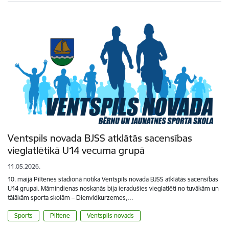
Ventspils novada BJSS atklātās sacensības
vieglatlētikā U14 vecuma grupā
11.05.2026.
10. maijā Piltenes stadionā notika Ventspils novada BJSS atklātās sacensības
U14 grupai. Māmiņdienas noskaņās bija ieradušies vieglatlēti no tuvākām un
tālākām sporta skolām – Dienvidkurzemes,…
Sports
Piltene
Ventspils novads