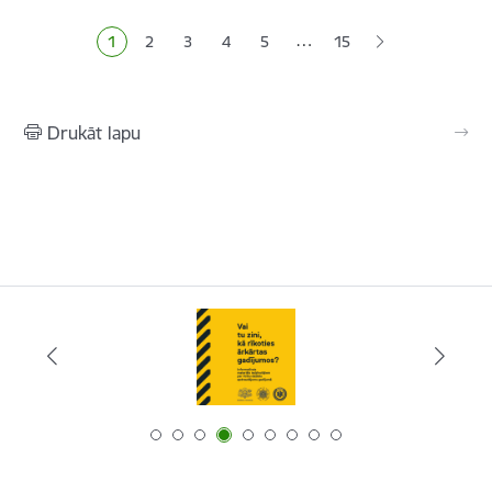
…
1
2
3
4
5
15
Pašreizējā lapa
Lapa
Lapa
Lapa
Lapa
Drukāt lapu