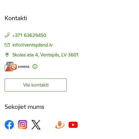
Kontakti
+371 63629450
E-pasts:
info@ventspilsnd.lv
Skolas iela 4, Ventspils, LV-3601
Visi kontakti
Sekojiet mums