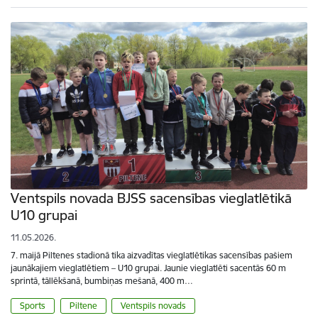
Ventspils novada BJSS sacensības vieglatlētikā
U10 grupai
11.05.2026.
7. maijā Piltenes stadionā tika aizvadītas vieglatlētikas sacensības pašiem
jaunākajiem vieglatlētiem – U10 grupai. Jaunie vieglatlēti sacentās 60 m
sprintā, tāllēkšanā, bumbiņas mešanā, 400 m…
Sports
Piltene
Ventspils novads