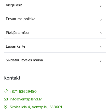
Viegli lasīt
Privātuma politika
Piekļūstamība
Lapas karte
Sīkdatņu izvēles maiņa
Kontakti
+371 63629450
E-pasts:
info@ventspilsnd.lv
Skolas iela 4, Ventspils, LV-3601