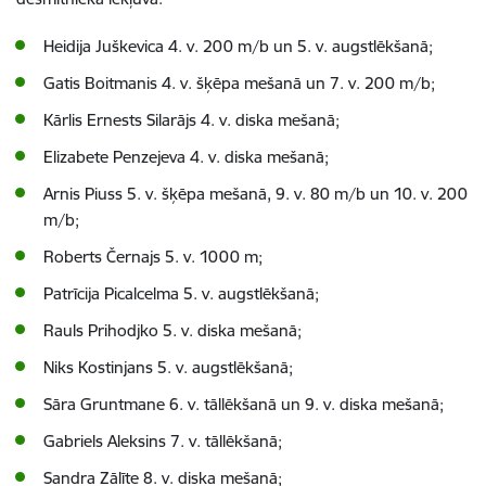
Heidija Juškevica 4. v. 200 m/b un 5. v. augstlēkšanā;
Gatis Boitmanis 4. v. šķēpa mešanā un 7. v. 200 m/b;
Kārlis Ernests Silarājs 4. v. diska mešanā;
Elizabete Penzejeva 4. v. diska mešanā;
Arnis Piuss 5. v. šķēpa mešanā, 9. v. 80 m/b un 10. v. 200
m/b;
Roberts Černajs 5. v. 1000 m;
Patrīcija Picalcelma 5. v. augstlēkšanā;
Rauls Prihodjko 5. v. diska mešanā;
Niks Kostinjans 5. v. augstlēkšanā;
Sāra Gruntmane 6. v. tāllēkšanā un 9. v. diska mešanā;
Gabriels Aleksins 7. v. tāllēkšanā;
Sandra Zālīte 8. v. diska mešanā;