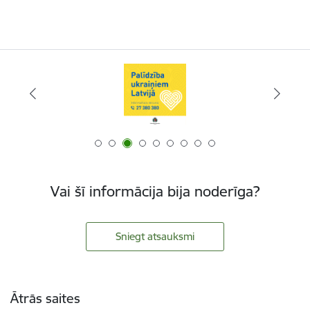
Vai šī informācija bija noderīga?
Sniegt atsauksmi
Kājene
Ātrās saites