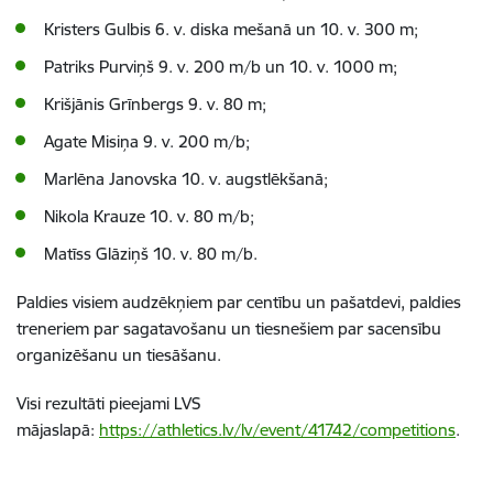
Kristers Gulbis 6. v. diska mešanā un 10. v. 300 m;
Patriks Purviņš 9. v. 200 m/b un 10. v. 1000 m;
Krišjānis Grīnbergs 9. v. 80 m;
Agate Misiņa 9. v. 200 m/b;
Marlēna Janovska 10. v. augstlēkšanā;
Nikola Krauze 10. v. 80 m/b;
Matīss Glāziņš 10. v. 80 m/b.
Paldies visiem audzēkņiem par centību un pašatdevi, paldies
treneriem par sagatavošanu un tiesnešiem par sacensību
organizēšanu un tiesāšanu.
Visi rezultāti pieejami LVS
mājaslapā:
https://athletics.lv/lv/event/41742/competitions
.