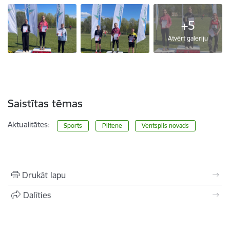
+5
Atvērt galeriju
Saistītas tēmas
Aktualitātes:
Sports
Piltene
Ventspils novads
Drukāt lapu
Dalīties