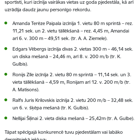
sportisti, kuri izcīnīja vairākas vietas uz goda pjedestāla, kā arī
uzrādīja daudz jaunu personīgo rekordu.
Amanda Terēze Paipala izcīnīja 1. vietu 80 m sprintā – rez.
11,21 sek. un 2. vietu tāllēkšanā – rez. 4,45 m, Amandai
arī 6. v. 300 m – 49,51 sek. (tr. A. A. Ziemele).
Edgars Vēbergs izcīnīja divas 2. vietas 300 m – 46,14 sek.
un diska mešanā – 24,46 m, arī 8. v. 200 m/b (tr. K.
Gulbis).
Ronijs Zīle izcīnīja 2. vietu 80 m sprintā – 11,14 sek. un 3.
vieta tāllēkšanā – 4,59 m, Ronijam arī 12. v. 200 m/b (tr.
A. Matisons).
Ralfs Juris Krilovskis izcīnīja 2. vietu 200 m/b – 32,48 sek.
un 6. v. šķēpa mešanā (tr. K. Gulbis).
Nellijai Šiļinai 2. vieta diska mešanā – 25,42m (tr. A. Gulbe).
Tāpat spēcīgajā konkurencē tuvu pjedestālam vai labāko
desmitniekā iekļuva: