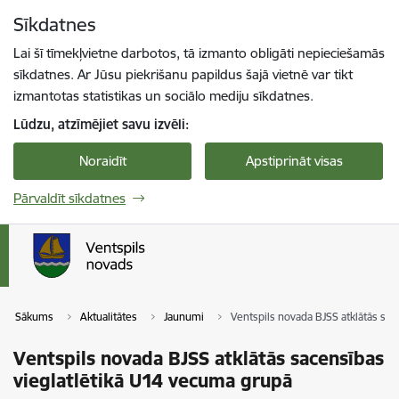
Pāriet uz lapas saturu
Sīkdatnes
Spied
lai meklētu
Enter
Lai šī tīmekļvietne darbotos, tā izmanto obligāti nepieciešamās
sīkdatnes. Ar Jūsu piekrišanu papildus šajā vietnē var tikt
izmantotas statistikas un sociālo mediju sīkdatnes.
Lūdzu, atzīmējiet savu izvēli:
Noraidīt
Apstiprināt visas
Pārvaldīt sīkdatnes
Sākums
Aktualitātes
Jaunumi
Ventspils novada BJSS atklātās sa
Ventspils novada BJSS atklātās sacensības
vieglatlētikā U14 vecuma grupā