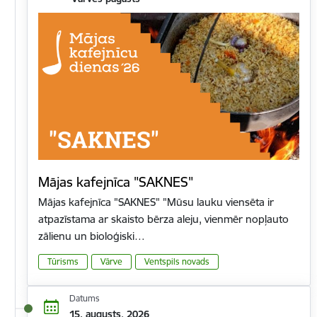
Mājas kafejnīca "SAKNES"
Mājas kafejnīca "SAKNES" "Mūsu lauku viensēta ir
atpazīstama ar skaisto bērza aleju, vienmēr nopļauto
zālienu un bioloģiski…
Tūrisms
Vārve
Ventspils novads
Datums
15. augusts, 2026