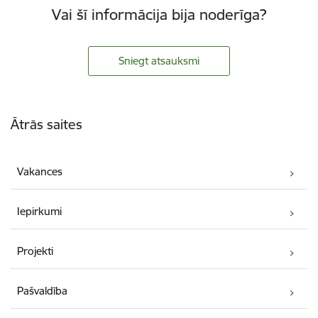
Vai šī informācija bija noderīga?
Sniegt atsauksmi
Kājene
Ātrās saites
Vakances
Iepirkumi
Projekti
Pašvaldība