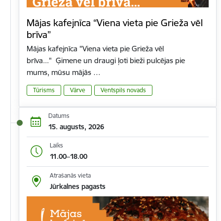
Mājas kafejnīca “Viena vieta pie Grieža vēl
brīva”
Mājas kafejnīca "Viena vieta pie Grieža vēl
brīva..." Ģimene un draugi ļoti bieži pulcējas pie
mums, mūsu mājās …
Tūrisms
Vārve
Ventspils novads
Datums
15. augusts, 2026
Laiks
11.00–18.00
Atrašanās vieta
Jūrkalnes pagasts