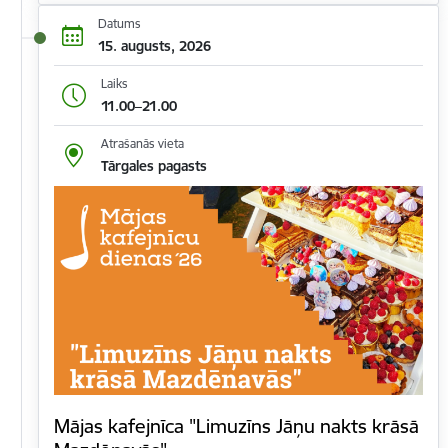
Datums
15. augusts, 2026
Laiks
11.00–21.00
Atrašanās vieta
Tārgales pagasts
Mājas kafejnīca "Limuzīns Jāņu nakts krāsā