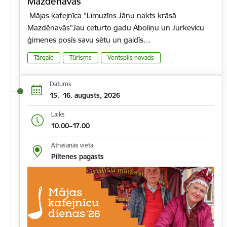
Mazdēnavās"
Mājas kafejnīca "Limuzīns Jāņu nakts krāsā
Mazdēnavās"Jau ceturto gadu Āboliņu un Jurkevicu
ģimenes posīs savu sētu un gaidīs…
Tārgale
Tūrisms
Ventspils novads
Datums
15.–16. augusts, 2026
Laiks
10.00–17.00
Atrašanās vieta
Piltenes pagasts