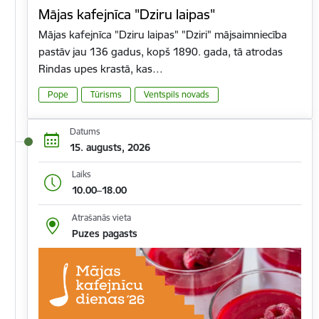
Mājas kafejnīca "Dziru laipas"
Mājas kafejnīca "Dziru laipas" "Dziri" mājsaimniecība
pastāv jau 136 gadus, kopš 1890. gada, tā atrodas
Rindas upes krastā, kas…
Pope
Tūrisms
Ventspils novads
Datums
15. augusts, 2026
Laiks
10.00–18.00
Atrašanās vieta
Puzes pagasts