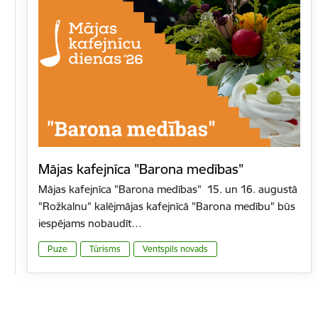
Mājas kafejnīca "Barona medības"
Mājas kafejnīca "Barona medības" 15. un 16. augustā
"Rožkalnu" kalējmājas kafejnīcā "Barona medību" būs
iespējams nobaudīt…
Puze
Tūrisms
Ventspils novads
Lapošana