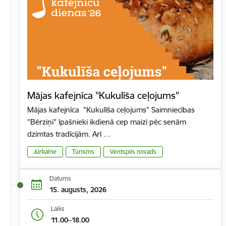
Mājas kafejnīca "Kukulīša ceļojums"
Mājas kafejnīca "Kukulīša ceļojums" Saimniecības
"Bērziņi" īpašnieki ikdienā cep maizi pēc senām
dzimtas tradīcijām. Arī …
Jūrkalne
Tūrisms
Ventspils novads
Datums
15. augusts, 2026
Laiks
11.00–18.00