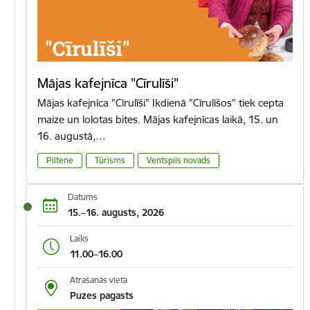
Mājas kafejnīca "Cīrulīši"
Mājas kafejnīca "Cīrulīši" Ikdienā "Cīrulīšos" tiek cepta
maize un lolotas bites. Mājas kafejnīcas laikā, 15. un
16. augustā,…
Piltene
Tūrisms
Ventspils novads
Datums
15.–16. augusts, 2026
Laiks
11.00–16.00
Atrašanās vieta
Puzes pagasts