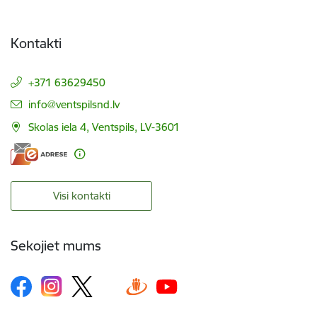
Kontakti
+371 63629450
E-pasts:
info@ventspilsnd.lv
Skolas iela 4, Ventspils, LV-3601
Visi kontakti
Sekojiet mums