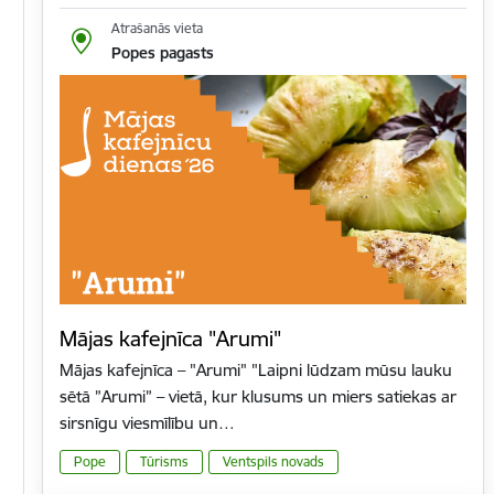
Atrašanās vieta
Popes pagasts
Mājas kafejnīca "Arumi"
Mājas kafejnīca – "Arumi" "Laipni lūdzam mūsu lauku
sētā ”Arumi” – vietā, kur klusums un miers satiekas ar
sirsnīgu viesmīlību un…
Pope
Tūrisms
Ventspils novads