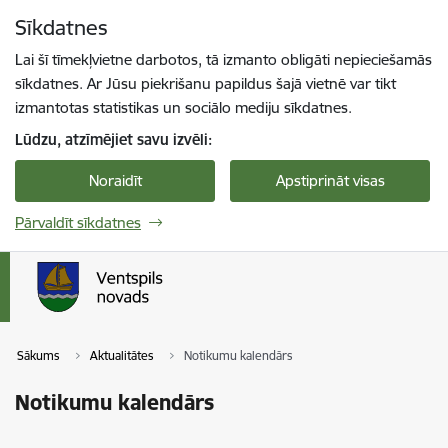
Pāriet uz lapas saturu
Sīkdatnes
Spied
lai meklētu
Enter
Lai šī tīmekļvietne darbotos, tā izmanto obligāti nepieciešamās
sīkdatnes. Ar Jūsu piekrišanu papildus šajā vietnē var tikt
izmantotas statistikas un sociālo mediju sīkdatnes.
Lūdzu, atzīmējiet savu izvēli:
Noraidīt
Apstiprināt visas
Pārvaldīt sīkdatnes
Sākums
Aktualitātes
Notikumu kalendārs
Notikumu kalendārs