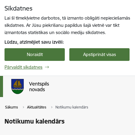
Pāriet uz lapas saturu
Sīkdatnes
Spied
lai meklētu
Enter
Lai šī tīmekļvietne darbotos, tā izmanto obligāti nepieciešamās
sīkdatnes. Ar Jūsu piekrišanu papildus šajā vietnē var tikt
izmantotas statistikas un sociālo mediju sīkdatnes.
Lūdzu, atzīmējiet savu izvēli:
Noraidīt
Apstiprināt visas
Pārvaldīt sīkdatnes
Sākums
Aktualitātes
Notikumu kalendārs
Notikumu kalendārs