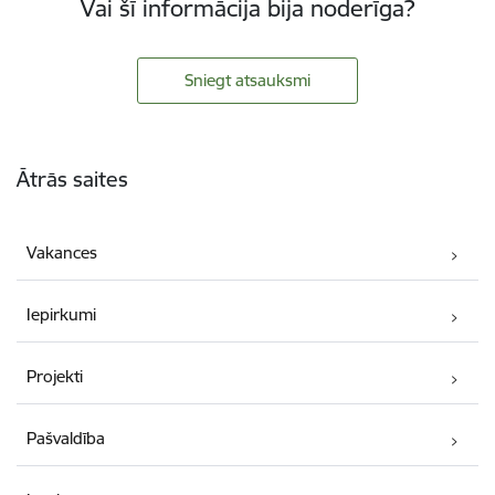
Vai šī informācija bija noderīga?
Sniegt atsauksmi
Kājene
Ātrās saites
Vakances
Iepirkumi
Projekti
Pašvaldība