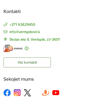
Kontakti
+371 63629450
E-pasts:
info@ventspilsnd.lv
Skolas iela 4, Ventspils, LV-3601
Visi kontakti
Sekojiet mums