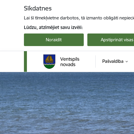
Pāriet uz lapas saturu
Sīkdatnes
Lai šī tīmekļvietne darbotos, tā izmanto obligāti nepiec
Lūdzu, atzīmējiet savu izvēli:
Noraidīt
Apstiprināt visas
Pašvaldība
Ventspils novada pašvaldība