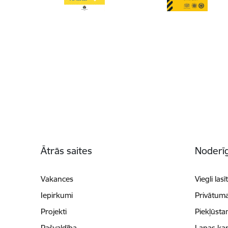
Kājene
Ātrās saites
Noderīg
Vakances
Viegli lasī
Iepirkumi
Privātuma
Projekti
Piekļūsta
Pašvaldība
Lapas kar