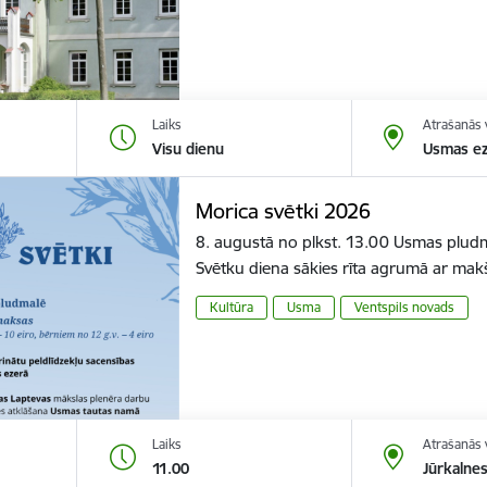
Laiks
Atrašanās 
Visu dienu
Usmas ez
Morica svētki 2026
8. augustā no plkst. 13.00 Usmas pludm
Svētku diena sākies rīta agrumā ar m
Kultūra
Usma
Ventspils novads
Laiks
Atrašanās 
11.00
Jūrkalnes