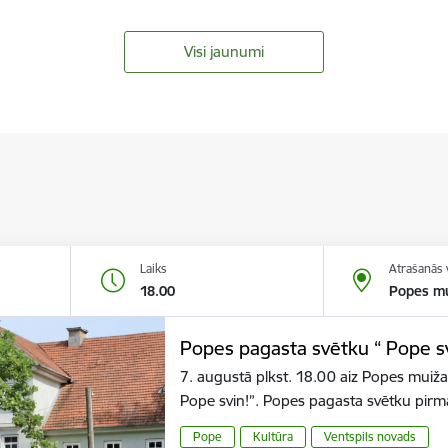
Visi jaunumi
Laiks
Atrašanās 
18.00
Popes mu
Popes pagasta svētku “ Pope sv
7. augustā plkst. 18.00 aiz Popes muiža
Pope svin!”. Popes pagasta svētku pirm
Pope
Kultūra
Ventspils novads