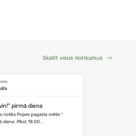
Skatīt visus notikumus
vieta
iža
in!” pirmā diena
s notiks Popes pagasta svētki “
ā diena. Plkst.18.00…