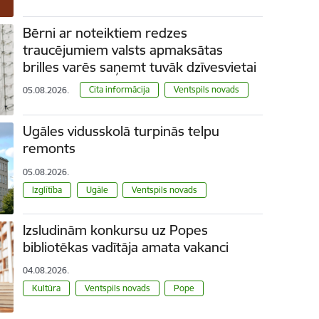
Bērni ar noteiktiem redzes
traucējumiem valsts apmaksātas
brilles varēs saņemt tuvāk dzīvesvietai
Cita informācija
Ventspils novads
05.08.2026.
Ugāles vidusskolā turpinās telpu
remonts
05.08.2026.
Izglītība
Ugāle
Ventspils novads
Izsludinām konkursu uz Popes
bibliotēkas vadītāja amata vakanci
04.08.2026.
Kultūra
Ventspils novads
Pope