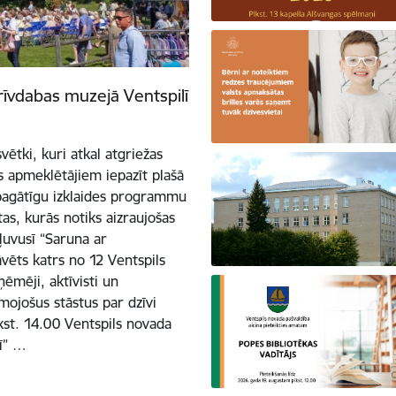
rīvdabas muzejā Ventspilī
ētki, kuri atkal atgriežas
s apmeklētājiem iepazīt plašā
bagātīgu izklaides programmu
tas, kurās notiks aizraujošas
kļuvusī “Saruna ar
āvēts katrs no 12 Ventspils
ēmēji, aktīvisti un
mojošus stāstus par dzīvi
kst. 14.00 Ventspils novada
dī” …