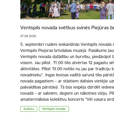
Ventspils novada svētkus svinēs Piejūras b
07.08.2026.
5. septembrī rudeni ieskandinās Ventspils novada sv
Ventspils Piejūras brīvdabas muzejā. Pasākums ļau
Ventspils novada dažādību un burvību, piedāvājot 
visiem. Jau plkst. 11.00 tiks atvērtas 12 pagastu sē
aktivitātes. Plkst 13.00 notiks nu jau par tradīciju 
novadnieku”. Ingas Ieviņas vadītā sarunā tiks pārst
novada pagastiem – ar stāstiem dalīsies vietējie uzņ
pašvaldības pārstāvji. Tā būs iespēja dzirdēt iedves
novadā – ar saknēm, degsmi un nākotnes vīziju. Pl
amatiermākslas kolektīvu koncerts “Vēl vasara sir
Kultūra
Ventspils novads