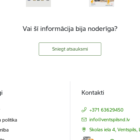
Vai šī informācija bija noderīga?
Sniegt atsauksmi
i
Kontakti
t
+371 63629450
E-pasts:
info@ventspilsnd.lv
 politika
Skolas iela 4, Ventspils
mība
te