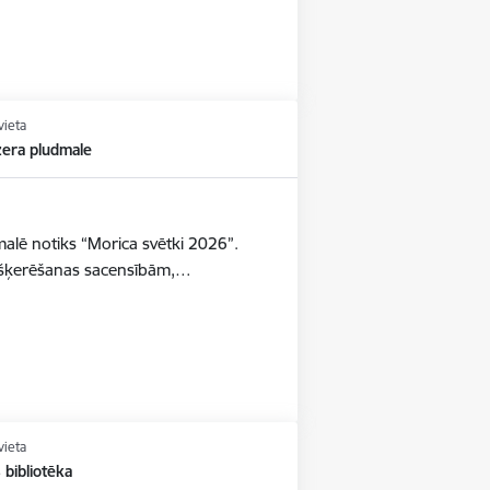
vieta
era pludmale
alē notiks “Morica svētki 2026”.
akšķerēšanas sacensībām,…
vieta
 bibliotēka