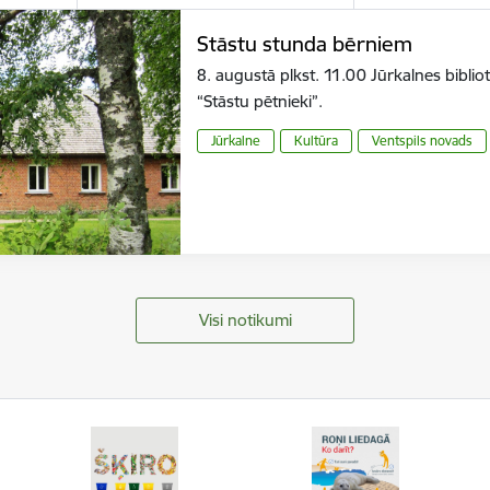
Stāstu stunda bērniem
8. augustā plkst. 11.00 Jūrkalnes bibli
“Stāstu pētnieki”.
Jūrkalne
Kultūra
Ventspils novads
Visi notikumi